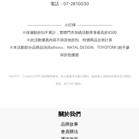
電話：07-2810030
----------------------------
小叮嚀 ----------
------------------
※採滿額折扣不累計，實體門市加碼活動單筆最高折$500
※此活動優惠內容不與其他折扣、特價商品合併計算
※本活動部分品牌品項(Ballistics、NATAL DESIGN
、
TOYOTOMI
)恕不參
與折抵優惠
Filter017、Crealive DEPT.保留隨時修改、終止變更本活動之權利。修改後之活動內容將於官方網頁
更新，恕不另行通知。
關於我們
品牌故事
會員辦法
運送政策