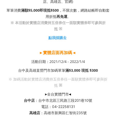
店、高雄店、官網)
單筆消費
滿額$5,000即現抵$500
，不限次數，網路結帳即自動套
用折抵
再免運
。
※ 本活動於實體店消費持五倍券任一面額實體券即可參與折
※
抵
點我採購去
▸
實體店面再加碼
◂
活動日期：2021/12/4 - 2022/1/4
台中及高雄直營門市加碼單筆
滿$3,000 現抵 $300
※ 加碼活動於實體店消費持五倍券任一面額實體券即可參與折
※
抵
▸
◂
全台實體門市
台中店
：台中市北區三民路三段201巷10號
電話：04-22258131
高雄店
：高雄市新興區仁智街235號