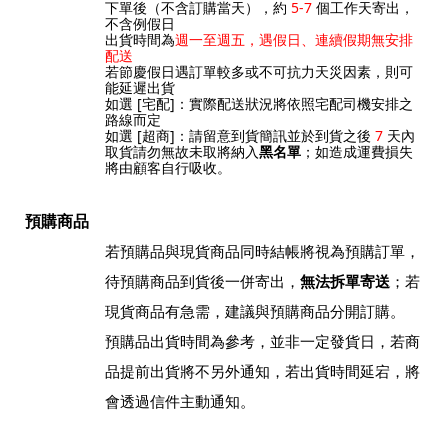
下單後（不含訂購當天），約
5-7
個工作天寄出，
不含例假日
出貨時間為
週一至週五，遇假日、連續假期無安排
配送
若節慶假日遇訂單較多或不可抗力天災因素，則可
能延遲出貨
如選 [宅配]：實際配送狀況將依照宅配司機安排之
路線而定
如選 [超商]：請留意到貨簡訊並於到貨之後
7
天內
取貨請勿無故未取將納入
黑名單
；如造成運費損失
將由顧客自行吸收。
預購商品
若預購品與現貨商品同時結帳將視為預購訂單，
待預購商品到貨後一併寄出，
無法拆單寄送
；
若
現貨商品有急需，建議與預購商品分開訂購。
預購品出貨時間為參考，並非一定發貨日，若商
品提前出貨將不另外通知，若出貨時間延宕，將
會透過信件主動通知。