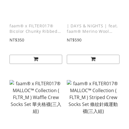
faam® x FILTER017®
| DAYS & NIGHTS | feat.
Bicolor Chunky Ribbed
faam® Merino Wool
Crew Socks 雙色粗羅文針
Crew Socks / 美麗諾刺繡
NT$350
NT$590
織高筒襪
羊毛襪