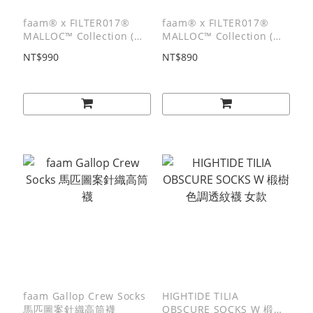
faam® x FILTER017®
faam® x FILTER017®
MALLOC™ Collection (
MALLOC™ Collection (
FLTR_M ) Waffle Crew
FLTR_M ) Striped Crew
NT$990
NT$890
Socks Set 華夫格襪(三入
Socks Set 條紋針織運動襪
組)
(三入組)
faam Gallop Crew Socks
HIGHTIDE TILIA
馬匹圖案針織高筒襪
OBSCURE SOCKS W 椴樹