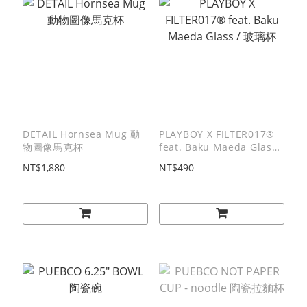
DETAIL Hornsea Mug 動
PLAYBOY X FILTER017®
物圖像馬克杯
feat. Baku Maeda Glass /
玻璃杯
NT$1,880
NT$490