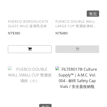
售完
PUEBCO BOROSILICATE
PUEBCO DOUBLE WALL
GLASS MUG 玻璃馬克杯
LARGE CUP 雙層玻璃杯
（大）
NT$380
NT$480