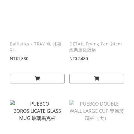
Ballistics - TRAY XL 托盤
DETAIL Frying Pan 24cm
XL
經典搪瓷煎鍋
NT$1,880
NT$2,480