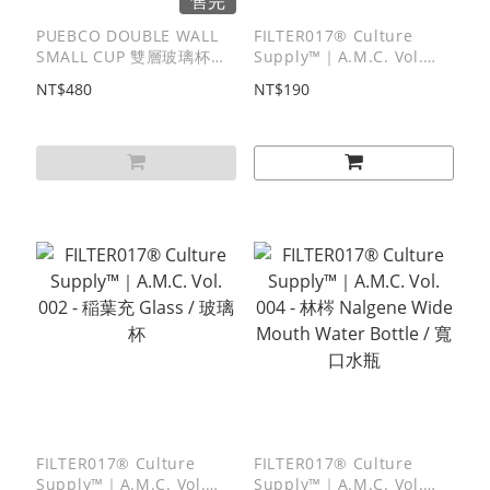
售完
PUEBCO DOUBLE WALL
FILTER017® Culture
SMALL CUP 雙層玻璃杯
Supply™｜A.M.C. Vol.
（小）
004 - 林梣 Safety Cap
NT$480
NT$190
Vials / 安全蓋收納瓶
FILTER017® Culture
FILTER017® Culture
Supply™｜A.M.C. Vol.
Supply™｜A.M.C. Vol.