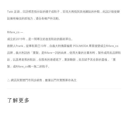
Tabi 足袋，日語裡意指分趾的襪子或鞋子，呈現大拇指與其他腳趾的外觀，此設計能使腳
趾擁有極佳的抓地力，適合各種戶外活動。
Rifare_co
—
成立於2019年，是一間專注於改造鞋款的藝術單位。
創辦人Frank，從事鞋業已10年，自義大利佛羅倫斯 POLIMODA 畢業後變成立Rifare_co
品牌，義大利語的「重製」是Rifare一詞的由來，使用大量的古董布料，製作成同名品牌鞋
款，以及將老舊的鞋款，在既有的基礎底下，重新翻新，並且賦予其全新的靈魂，「重
製」成Rifare_co獨一無二的鞋子。
△ 網店與實體門市同步銷售，數量以門市實際庫存為主
了解更多