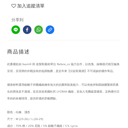
加入追蹤清單
分享到
商品描述
此番襪款由 faam® 與 改製鞋藝術單位 Refare_co 協力合作，以色塊、線條樣式相互輪換
呈現，呈現簡約外觀該有的低調氛圍，是近年來【分趾鞋風潮】不可或缺的襪作單品。
襪身材料選用銀離子抑菌纖維擁有強大的抗菌和除臭能力，可以有效抑制因細菌繁殖而產
生的異味及不適感，並且添加美國杜邦 LYCRA® 纖維，並加入毛圈緩震襪底，足夠應付日
常的的各種情境，提供舒適的穿戴體驗。
顏色
：白鍊、淺杏
尺寸：M (23-26) / L (26-29)
成分：70% 棉 / 20% 尼龍 / 5% 銀離子纖維 / 5％ Lycra