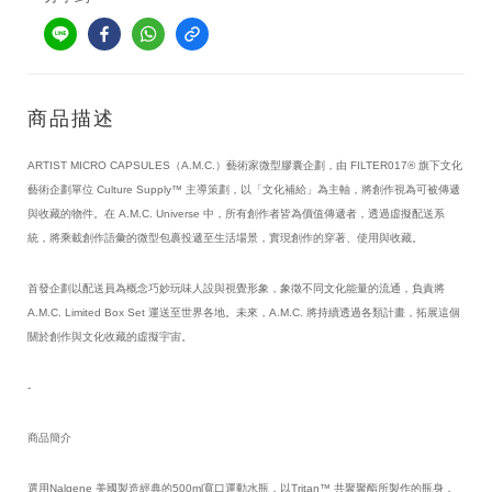
商品描述
ARTIST MICRO CAPSULES（A.M.C.）藝術家微型膠囊企劃，由 FILTER017® 旗下文化
藝術企劃單位 Culture Supply™ 主導策劃，以「文化補給」為主軸，將創作視為可被傳遞
與收藏的物件。在 A.M.C. Universe 中，所有創作者皆為價值傳遞者，透過虛擬配送系
統，將乘載創作語彙的微型包裹投遞至生活場景，實現創作的穿著、使用與收藏。
首發企劃以配送員為概念巧妙玩味人設與視覺形象，象徵不同文化能量的流通，負責將 
A.M.C. Limited Box Set 運送至世界各地。未來，A.M.C. 將持續透過各類計畫，拓展這個
關於創作與文化收藏的虛擬宇宙。
-
商品簡介
選用Nalgene 美國製造經典的500ml寬口運動水瓶，以Tritan™ 共聚聚酯所製作的瓶身，