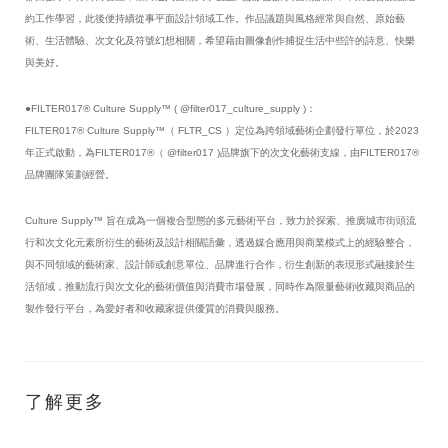
約工作學習，此後便持續從事平面設計領域工作。作品議題與風格經常與自然、原始藝
術、生活體驗、次文化及符號幻想相關，希望藉由圖像創作捕捉生活中些許的詩意、快樂
與美好。
●FILTER017® Culture Supply™ ( @filter017_culture_supply )：
FILTER017® Culture Supply™（ FLTR_CS ）定位為跨領域藝術企劃發行單位，於2023
年正式啟動，為FILTER017®（ @filter017 )品牌旗下的次文化藝術支線，由FILTER017®
品牌團隊策劃經營。
Culture Supply™ 旨在成為一個複合型態的多元藝術平台，致力於探索、推廣城市街頭流
行和次文化元素所衍生的藝術及設計相關語彙，透過媒合應用與商業模式上的經驗整合，
與不同領域的藝術家、設計師或創意單位、品牌進行合作，衍生創新的表現形式融接於生
活領域，推動流行與次文化的藝術價值與消費市場發展，同時作為限量藝術收藏與商品的
製作發行平台，為愛好者和收藏家提供優質的消費與服務。
了解更多