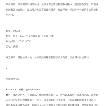
不僅耐用、不易變髒和殘留味道，也不會產生環境賀爾蒙-雙酚A，易旋開及旋緊、不易遺
失的瓶蓋相連設計，提供隨身飲品容器優質選擇，無論戶外休閒攜帶或一般日常使用都相
當適合。
容量：500ml
材質：瓶身 - Tritan™ ( 共聚聚酯 ) / 瓶蓋 - PP
耐熱溫度：-20°C~95°C
產地：美國
注意事項：可微波爐加熱，加熱時請將瓶蓋打開以避免危險。請使用中性洗碗精。
-
品牌單位簡介
●Tsen Lin - 林梣（@tsnproduce）：
林梣，做設計的人，喜歡嘗試多樣的視覺表達方式，時常因為看到一張水果貼紙、蔬菜紙
箱或是奇怪的吉祥物而開心一整天。自小成長於台灣南投，兒時志願是能夠考上昆蟲系，
卻因數學不行轉而習畫，輾轉進入藝術大學後正式接觸設計與藝術訓練，畢業後曾旅居紐