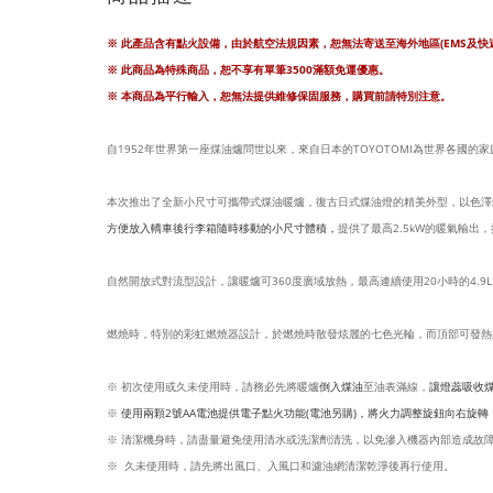
※ 此產品含有點火設備，
由於航空法規因素，恕無法寄送至海外地區(EMS及快遞
※ 此商品為特殊商品，恕不享有單筆3500滿額免運優惠。
※ 本商品為平行輸入，恕無法提供維修保固服務，購買前請特別注意。
自1952年世界第一座煤油爐問世以來，來自日本的TOYOTOMI為世界各國的
本次推出了全新小尺寸可攜帶式煤油暖爐，復古日式煤油燈的精美外型，以色澤
方便放入轎車後行李箱隨時移動的小尺寸體積，
提供了最高2.5kW的暖氣輸
自然開放式對流型設計，讓暖爐可360度廣域放熱，最高連續使用20小時的4
燃燒時，特別的彩虹燃燒器設計，於燃燒時散發炫麗的七色光輪，而頂部可發熱式
※ 初次使用或久未使用時，請務必先將暖爐
倒入煤油
至油表滿線，
讓燈蕊吸收煤
※
使用兩顆2號AA電池提供電子點火功能(電池另購)，將火力調整旋鈕向右旋
※ 清潔機身時，請盡量避免使用清水或洗潔劑清洗，以免滲入機器內部造成故
※ 久未使用時，請先將出風口、入風口和濾油網清潔乾淨後再行使用。