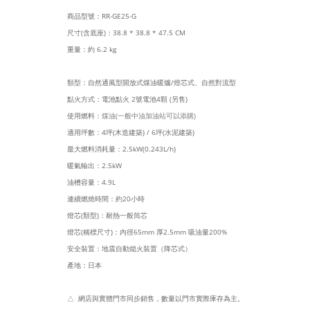
商品型號：RR-GE25-G
尺寸(含底座)：38.8 * 38.8 * 47.5 CM
重量：約 6.2 kg
類型：自然通風型開放式煤油暖爐/燈芯式、自然對流型
點火方式：電池點火 2號電池4顆 (另售)
使用燃料：
煤油(一般中油加油站可以添購)
適用坪數：4坪(木造建築) / 6坪(水泥建築)
最大燃料消耗量：2.5kW(0.243L/h)
暖氣輸出：2.5kW
油槽容量：4.9L
連續燃燒時間：約20小時
燈芯(類型)：耐熱一般筒芯
燈芯(稱標尺寸)：內徑65mm 厚2.5mm 吸油量200%
安全裝置：地震自動熄火裝置（降芯式）
產地：日本
△ 網店與實體門市同步銷售，數量以門市實際庫存為主。