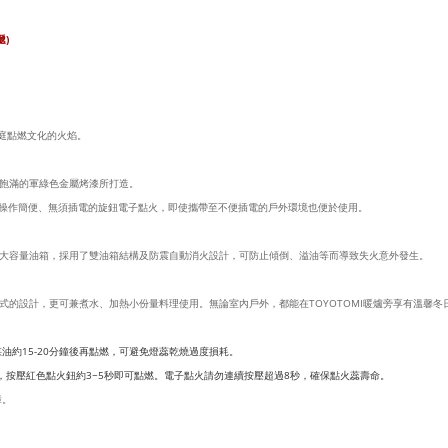
)
家庭點燃文化的火焰。
飽滿的軍綠色金屬烤漆所打造。
出，操作簡便、無須插電的旋鈕電子點火，即使攜帶至不便插電的戶外環境也便於使用。
.9L大容量油箱，採用了雙油箱結構及防震自動消火設計，可防止傾倒、溢油等而導致失火意外發生。
的設計，更可兼煮水、加熱小份量料理使用。無論室內戶外，都能在TOYOTOMI暖爐旁享有溫馨冬
油約15-20分鐘後再點燃，可避免燈蕊乾燒過度損耗。
轉，按壓紅色點火鈕約3~5秒即可點燃。電子點火請勿連續按壓超過8秒，確保點火蕊壽命。
障。