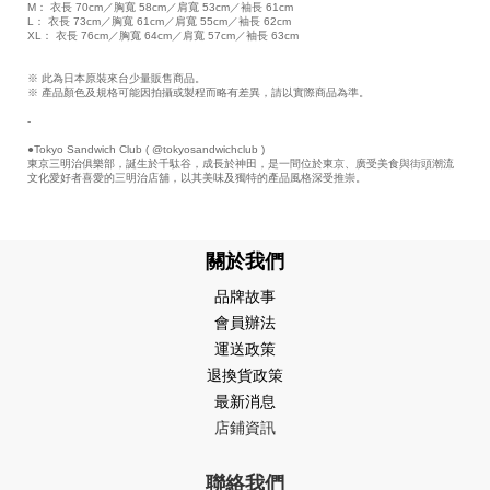
M： 衣長 70cm／胸寬 58cm／肩寬 53cm／袖長 61cm
L： 衣長 73cm／胸寬 61cm／肩寬 55cm／袖長 62cm
XL： 衣長 76cm／胸寬 64cm／肩寬 57cm／袖長 63cm
※ 此為日本原裝來台少量販售商品。
※ 產品顏色及規格可能因拍攝或製程而略有差異，請以實際商品為準。
-
●Tokyo Sandwich Club ( @tokyosandwichclub )
東京三明治俱樂部，誕生於千駄谷，成長於神田，是一間位於東京、廣受美食與街頭潮流
文化愛好者喜愛的三明治店舖，以其美味及獨特的產品風格深受推崇。
關於我們
品牌故事
會員辦法
運送政策
退換貨政策
最新消息
店鋪資訊
聯絡我們