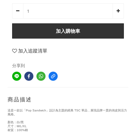
加入購物車
加入追蹤清單
分享到
商品描述
這是一款以「Pop Sandwich」設計為主題的經典 TSC 單品，展現品牌一貫的俏皮與活力
風格。
顏色：白/黑
尺寸：M/L/XL
材質：100%棉