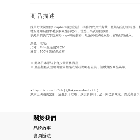
商品描述
採用方便調整的Snapback後扣設計，獨特的六片式剪裁，更能貼合頭部輪廓
材質選用宛如羊毛般的聚酯斜紋布，營造出高質感的氛圍。
以經典的美式學院風格Logo刺繡裝飾，無論何種穿搭風格，都能輕鬆融入。
顏色：黑/藍
尺寸：F (一般頭圍58CM)
材質：100% 聚酯斜紋布
※ 此為日本原裝來台少量販售商品。
※ 產品顏色及規格可能因拍攝或製程而略有差異，請以實際商品為準。
-
●Tokyo Sandwich Club ( @tokyosandwichclub )
東京三明治俱樂部，誕生於千駄谷，成長於神田，是一間位於東京、廣受美食與
關於我們
品牌故事
會員辦法