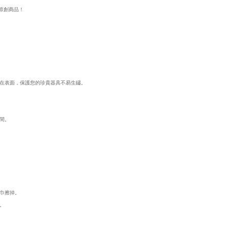
原創商品！
在表面，保護您的珍貴器具不易生鏽。
間。
巾擦掉。
。