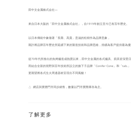
田中文金属株式会社—
來自日本大阪的「田中文金属株式会社」，自1919年創立至今已有百年歷史。
以日本傳統中象徵著「長壽、高貴」意涵的松樹作為品牌意象，
期許將品牌百年歷史所延續下來的製造技術和品牌思維，持續為客戶提供最為優
從70年代所推出的魚烤爐造成熱賣以來，田中文金属的各式爐具、廚具皆深受
而結合全新的視野與百年技術所設立的旗下子品牌「Conifer Cone」和「tab.
更期望將各式生火周邊器材呈現出不同風貌！
△ 網店與實體門市同步銷售，數量以門市實際庫存為主。
了解更多