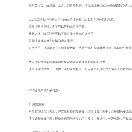
專為焚火台、燒烤爐、炊具、刀具等易髒、清潔維護麻煩的戶外裝備開發的Tab
tab.這次也貼心地推出了450ml的補充瓶，給常常在戶外活動的你。
噴霧搭配補充瓶，多了可以再補充三瓶的量。
除此之外，噴霧頭也可以直接替換上補充瓶做使用。
只需噴灑就能擦去油漬和煙灰髒汙。
方便使用，只需噴上它並靜置幾秒鐘，然後用軟布或紙巾擦拭後，防鏽成分會留
焚火台和燒烤架的清潔和乾燥都需要花費大量的時間和精力。
使用這款清潔劑，一邊擦一邊把銹擦乾淨，可以省去不少在戶外清洗及晾乾的時
<OD金屬清洗劑的特點>
1. 無需洗滌
只需將它噴在污垢上，靜置幾秒鐘到幾分鐘，讓它滲透污垢中，然後用抹布或紙
清潔成分分解污垢，即使是頑固的污垢也可以擦掉，擦拭後，乾淨光滑，不粘膩