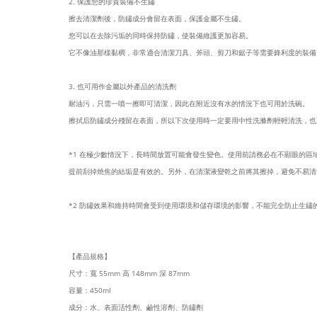
2. 保護您的珍貴裝備不生鏽
擦去清潔劑後，防鏽成分會留在表面，保護金屬不生鏽。
您可以在去除污垢的同時保持防鏽，使裝備維護更加容易。
它不像油那樣黏稠，非常適合清潔刀具、斧頭、剪刀和鋸子等需要鋒利度的裝備
3. 也可用作金屬以外產品的清洗劑
耐油污，只需一噴一擦即可清潔，因此在附近沒有水的情況下也可用於洗碗。
擦拭后防鏽成分殘留在表面，所以下次使用時一定要用中性洗滌劑輕輕清洗，也
*1 在極少數情況下，長時間放置可能會發生變色。使用前請務必在不顯眼的區
提前刮掉燒焦的結垢是有效的。另外，在清潔液變乾之前將其擦掉，避免不易清
*2 防鏽效果和維持時間會受到使用環境和儲存環境的影響，不能完全防止生鏽
【產品規格】
尺寸：寬 55mm 高 148mm 深 87mm
容量：450ml
成分：水、表面活性劑、鹼性溶劑、防鏽劑