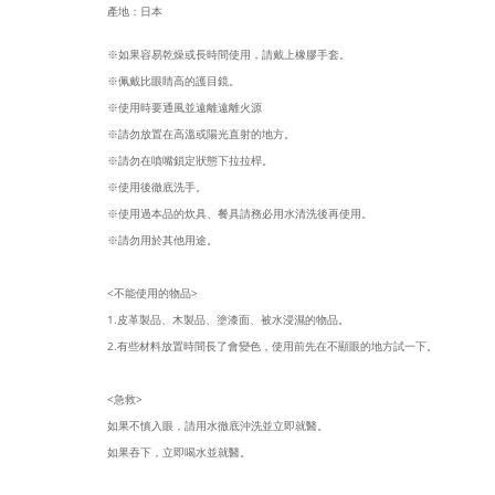
產地：日本
※如果容易乾燥或長時間使用，請戴上橡膠手套。
※佩戴比眼睛高的護目鏡。
※使用時要通風並遠離遠離火源
※請勿放置在高溫或陽光直射的地方。
※請勿在噴嘴鎖定狀態下拉拉桿。
※使用後徹底洗手。
※使用過本品的炊具、餐具請務必用水清洗後再使用。
※請勿用於其他用途。
<不能使用的物品>
1.皮革製品、木製品、塗漆面、被水浸濕的物品。
2.有些材料放置時間長了會變色，使用前先在不顯眼的地方試一下。
<急救>
如果不慎入眼，請用水徹底沖洗並立即就醫。
如果吞下，立即喝水並就醫。