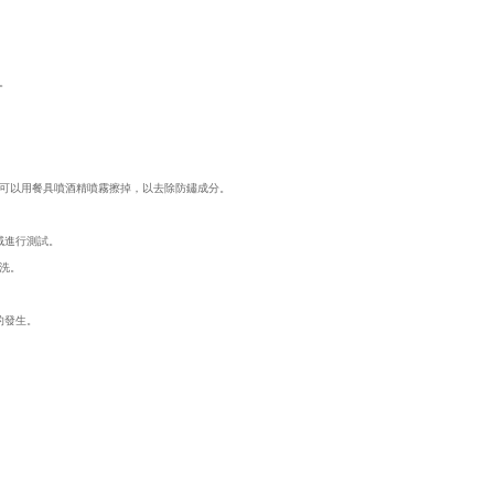
。
可以用餐具噴酒精噴霧擦掉，以去除防鏽成分。
域進行測試。
洗。
的發生。