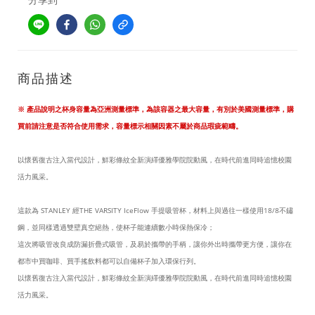
商品描述
※ 產品說明之杯身容量為亞洲測量標準，為該容器之最大容量，有別於美國測量標準，購
買前請注意是否符合使用需求，容量標示相關因素不屬於商品瑕疵範疇。
以懷舊復古注入當代設計，鮮彩條紋全新演繹優雅學院院動風，在時代前進同時追憶校園
活力風采。
這款為 STANLEY 經THE VARSITY IceFlow 手提吸管杯，材料上與過往一樣使用18/8不鏽
鋼，並同樣透過雙壁真空絕熱，使杯子能連續數小時保熱保冷；
這次將吸管改良成防漏折疊式吸管，及易於攜帶的手柄，讓你外出時攜帶更方便，讓你在
都市中買咖啡、買手搖飲料都可以自備杯子加入環保行列。
以懷舊復古注入當代設計，鮮彩條紋全新演繹優雅學院院動風，在時代前進同時追憶校園
活力風采。