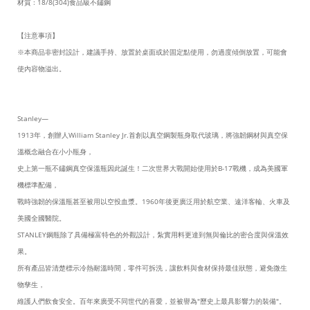
材質 : 18/8(304)食品級不鏽鋼
【注意事項】
※本商品非密封設計，建議手持、放置於桌面或於固定點使用，勿過度傾倒放置，可能會
使內容物溢出。
Stanley—
1913年，創辦人William Stanley Jr.首創以真空鋼製瓶身取代玻璃，將強韌鋼材與真空保
溫概念融合在小小瓶身，
史上第一瓶不鏽鋼真空保溫瓶因此誕生！二次世界大戰開始使用於B-17戰機，成為美國軍
機標準配備，
戰時強韌的保溫瓶甚至被用以空投血漿。1960年後更廣泛用於航空業、遠洋客輪、火車及
美國全國醫院。​
​STANLEY鋼瓶除了具備極富特色的外觀設計，紮實用料更達到無與倫比的密合度與保溫效
果。
所有產品皆清楚標示冷熱耐溫時間，零件可拆洗，讓飲料與食材保持最佳狀態，避免微生
物孳生，
維護人們飲食安全。百年來廣受不同世代的喜愛，並被譽為"歷史上最具影響力的裝備"。