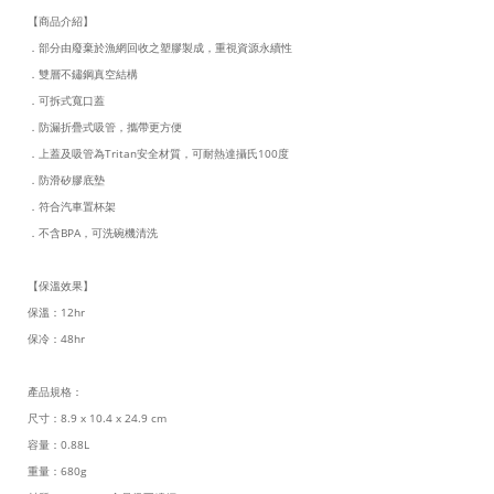
【商品介紹】
．部分由廢棄於漁網回收之塑膠製成，重視資源永續性
．雙層不鏽鋼真空結構
．可拆式寬口蓋
．
防漏折疊式吸管，攜帶更方便
．上蓋及吸管為Tritan安全材質，可耐熱達攝氏100度
．防滑矽膠底墊
．符合汽車置杯架
．不含BPA，可洗碗機清洗
【保溫效果】
保溫：12hr
保冷：48hr
產品規格：
尺寸：8.9 x 10.4 x 24.9 cm
容量：0.88L
重量：680g