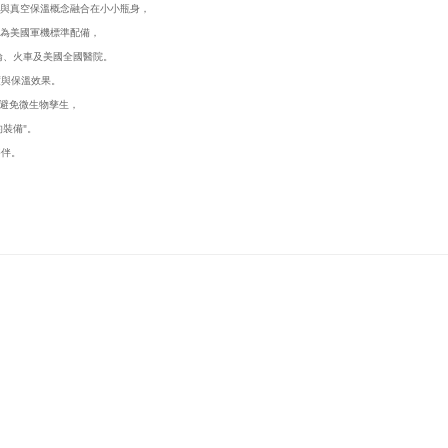
強韌鋼材與真空保溫概念融合在小小瓶身，
成為美國軍機標準配備，
、火車及美國全國醫院。​
度與保溫效果。
避免微生物孳生，
裝備"。
夥伴。