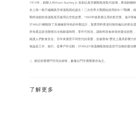
1913年，創辦人William Stanley Jr.首創以真空鋼製瓶身取代玻璃，將
史上第一瓶不鏽鋼真空保溫瓶因此誕生！二次世界大戰開始使用於B-17戰機，
戰時強韌的保溫瓶甚至被用以空投血漿。1960年後更廣泛用於航空業、遠洋客輪
​STANLEY鋼瓶除了具備極富特色的外觀設計，紮實用料更達到無與倫比的密合
所有產品皆清楚標示冷熱耐溫時間，零件可拆洗，讓飲料與食材保持最佳狀態，
維護人們飲食安全。百年來廣受不同世代的喜愛，並被譽為"歷史上最具影響力的
無論是工作、旅行、從事戶外活動，STANLEY保溫鋼瓶無疑是您可信賴的最佳
△ 網店與實體門市同步銷售，數量以門市實際庫存為主。
了解更多