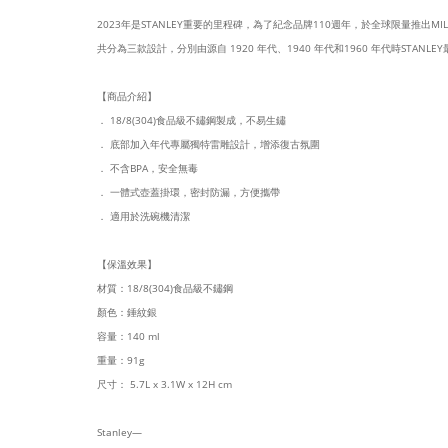
2023年是STANLEY重要的里程碑，為了紀念品牌110週年，於全球限量推出MIL
共分為三款設計，分別由源自 1920 年代、1940 年代和1960 年代時STAN
【商品介紹】
． 18/8(304)食品級不鏽鋼製成，不易生鏽
． 底部加入年代專屬獨特雷雕設計，增添復古氛圍
． 不含BPA，安全無毒
． 一體式壺蓋掛環，密封防漏，方便攜帶
． 適用於洗碗機清潔
【保溫效果】
材質：18/8(304)食品級不鏽鋼
顏色：錘紋銀
容量：140 ml
重量：91g
尺寸： 5.7L x 3.1W x 12H cm
Stanley—