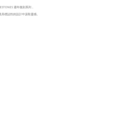
ESTONES 週年復刻系列，
LEY最具標誌性的設計中汲取靈感。