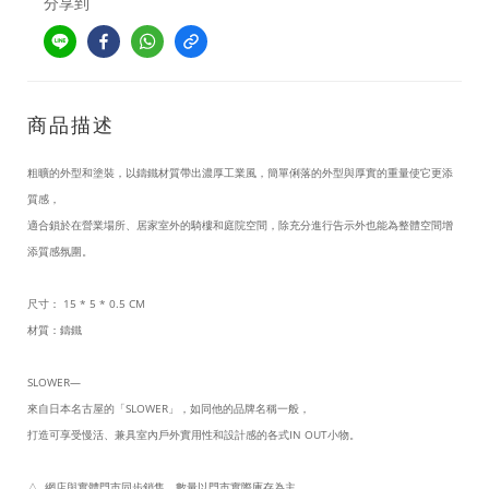
分享到
商品描述
粗曠的外型和塗裝，以鑄鐵材質帶出濃厚工業風，簡單俐落的外型與厚實的重量使它更添
質感，
適合鎖於在營業場所、居家室外的騎樓和庭院空間，除
充分進行告示外也能為整體空間
增
添質感氛圍。
尺寸： 15 * 5 * 0.5 CM
材質：鑄鐵
SLOWER—
來自日本名古屋的「SLOWER」，如同他的品牌名稱一般，
打造可享受慢活、兼具室內戶外實用性和設計感的各式IN OUT小物。
△ 網店與實體門市同步銷售，數量以門市實際庫存為主。