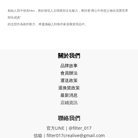
創始人田中裕高Hiro，善於發現人文情懷與文化魅力，秉持著“將心中所想之物在現實世界
歸化成真”
的念想作為創作動力，將靈感融入到每件家居雜貨用品中。
關於我們
品牌故事
會員辦法
運送政策
退換貨政策
最新消息
店鋪資訊
聯絡我們
官方LINE｜@filter_017
信箱｜filter017crealive@gmail.com