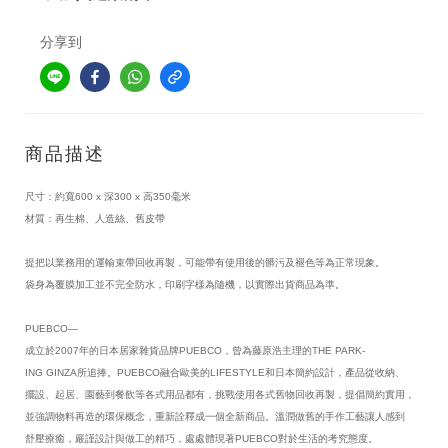
分享到
商品描述
尺寸：約寬600 x 深300 x 高350毫米
材質：再生棉、人造絲、舊皮帶
提把以業務用的運輸束帶回收再製，可能帶有使用後的髒污及褪色等為正常現象。
袋身為覆膜加工並不完全防水，印刷字樣為隨機，以實際出貨商品為準。
PUEBCO—
成立於2007年的日本居家雜貨品牌PUEBCO，曾為藤原浩主理的THE PARK-
ING GINZA所追捧。PUEBCO融合歐美的LIFESTYLE和日本簡約設計，產品從收納、
擺設、起居、園藝到餐飲等各式用品都有，挑戰使用各式舊物回收再製，提倡簡約實用，
並強調物料再造的環保概念，重新詮釋成一個全新商品。溫潤做舊的手作工藝讓人感到
舒壓療癒，嚴謹設計與做工的精巧，處處體現著PUEBCO對於生活的考究態度。