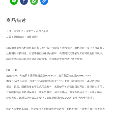
商品描述
尺寸：約寬210 x 深120 x 高320毫米
材質：聚酯纖維（橡膠塗層）
回收橡膠塗層布料的雨衣再製，部分裁片可能帶有髒污痕跡，顏色與尺寸多少有所差異，
並且因為材質特性，可能帶有些許橡膠的氣味，長時間與其他依附摩擦可能會留下氣味。
請留意塑料製品容易在過高溫時軟化、過低溫則會導致硬化產生裂痕。
PUEBCO—
成立於2007年的日本居家雜貨品牌PUEBCO，曾為藤原浩主理的THE PARK-
ING GINZA所追捧。PUEBCO融合歐美的LIFESTYLE和日本簡約設計，產品從收納、
擺設、起居、園藝到餐飲等各式用品都有，挑戰使用各式舊物回收再製，提倡簡約實用，
並強調物料再造的環保概念，重新詮釋成一個全新商品。溫潤做舊的手作工藝讓人感到
舒壓療癒，嚴謹設計與做工的精巧，處處體現著PUEBCO對於生活的考究態度。
創始人田中裕高Hiro，善於發現人文情懷與文化魅力，秉持著“將心中所想之物在現實世界