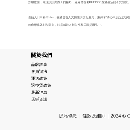
舒壓療癒，嚴謹設計與做工的精巧，處處體現著PUEBCO對於生活的考究態度
創始人田中裕高Hiro，善於發現人文情懷與文化魅力，秉持著“將心中所想之物在
的念想作為創作動力，將靈感融入到每件家居雜貨用品中。
關於我們
品牌故事
會員辦法
運送政策
退換貨政策
最新消息
店鋪資訊
隱私條款 | 條款及細則 | 2024 © CR