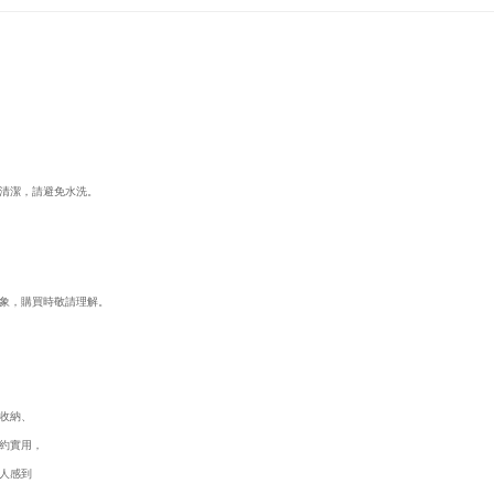
清潔，請避免水洗。
象，購買時敬請理解。
從收納、
約實用，
人感到