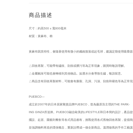
商品描述
尺寸：約高500 x 寬800毫米
材質：黃麻布、棉
黃麻布因其特性，會隨著使用有微小的纖維脫落或起毛球，建議定期使用吸塵器
△回收再製，可能帶有鏽痕、刮痕或髒污等為正常現象，購買時敬請理解。
△金屬氣味可能也會轉移到其他物品。如遇水分會導致生鏽，敬請留意。
△商品含有回收再製材料，可能會有撕裂、孔洞、污漬、刮痕和褪色等為正常現
PUEBCO—
成立於2007年的日本居家雜貨品牌PUEBCO，曾為藤原浩主理的THE PARK-
ING GINZA所追捧。PUEBCO融合歐美的LIFESTYLE和日本簡約設計，產品
擺設、起居、園藝到餐飲等各式用品都有，挑戰使用各式舊物回收再製，提倡簡
並強調物料再造的環保概念，重新詮釋成一個全新商品。溫潤做舊的手作工藝讓