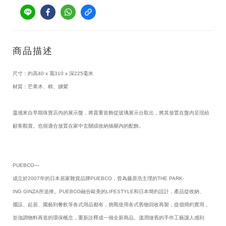
商品描述
尺寸：約高40 x 寬310 x 深225毫米
材質：芒果木、棉、嫘縈
靈感來自早期珠寶店內的展示盤，將貴重首飾從玻璃展示台取出，將其放置在盤內呈現給
顧客觀賞。也很適合放置在家中玄關或收納抽屜內的配飾。 
PUEBCO—
成立於2007年的日本居家雜貨品牌PUEBCO，曾為藤原浩主理的THE PARK-
ING GINZA所追捧。PUEBCO融合歐美的LIFESTYLE和日本簡約設計，產品從收納、
擺設、起居、園藝到餐飲等各式用品都有，挑戰使用各式舊物回收再製，提倡簡約實用，
並強調物料再造的環保概念，重新詮釋成一個全新商品。溫潤做舊的手作工藝讓人感到