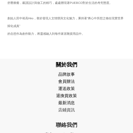
舒壓療癒，嚴謹設計與做工的精巧，處處體現著PUEBCO對於生活的考究態度。
創始人田中裕高Hiro，善於發現人文情懷與文化魅力，秉持著“將心中所想之物在現實世界
歸化成真”
的念想作為創作動力，將靈感融入到每件家居雜貨用品中。
關於我們
品牌故事
會員辦法
運送政策
退換貨政策
最新消息
店鋪資訊
聯絡我們