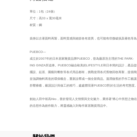
單位：1包（24個）
尺寸：高33 x 寬30毫米
材質：鋼
袋身以古著面料再製，面料質感與細節各有差異，也可能有些微破損及褪色等為
PUEBCO—
成立於2007年的日本居家雜貨品牌PUEBCO，曾為藤原浩主理的THE PARK-
ING GINZA所追捧。PUEBCO融合歐美的LIFESTYLE和日本簡約設計，產品
擺設、起居、園藝到餐飲等各式用品都有，挑戰使用各式舊物回收再製，提倡簡
並強調物料再造的環保概念，重新詮釋成一個全新商品。溫潤做舊的手作工藝讓
舒壓療癒，嚴謹設計與做工的精巧，處處體現著PUEBCO對於生活的考究態度
創始人田中裕高Hiro，善於發現人文情懷與文化魅力，秉持著“將心中所想之物在
的念想作為創作動力，將靈感融入到每件家居雜貨用品中。
關於我們