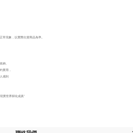
正常現象，以實際出貨商品為準。
從收納、
約實用，
人感到
。
現實世界歸化成真”
聯絡我們