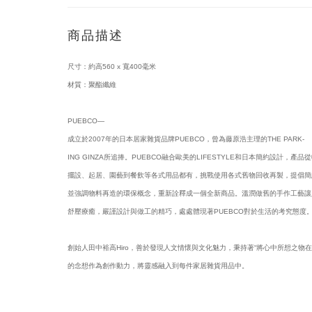
商品描述
尺寸：約高560 x 寬400毫米
材質：聚酯纖維
PUEBCO—
成立於2007年的日本居家雜貨品牌PUEBCO，曾為藤原浩主理的THE PARK-
ING GINZA所追捧。PUEBCO融合歐美的LIFESTYLE和日本簡約設計，產品
擺設、起居、園藝到餐飲等各式用品都有，挑戰使用各式舊物回收再製，提倡簡
並強調物料再造的環保概念，重新詮釋成一個全新商品。溫潤做舊的手作工藝讓
舒壓療癒，嚴謹設計與做工的精巧，處處體現著PUEBCO對於生活的考究態度
創始人田中裕高Hiro，善於發現人文情懷與文化魅力，秉持著“將心中所想之物在
的念想作為創作動力，將靈感融入到每件家居雜貨用品中。