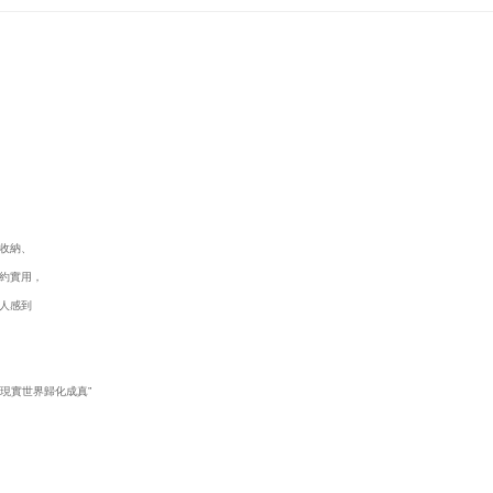
從收納、
約實用，
人感到
。
現實世界歸化成真”