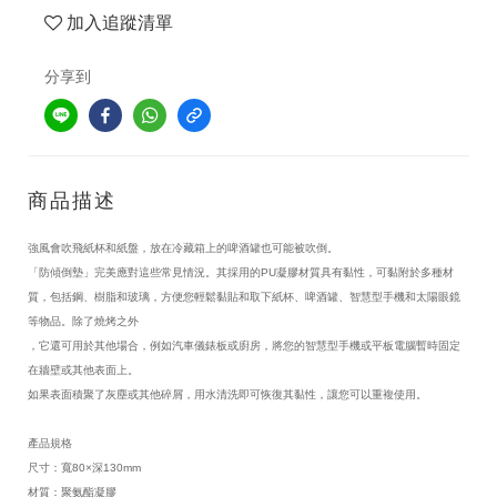
加入追蹤清單
分享到
商品描述
強風會吹飛紙杯和紙盤，放在冷藏箱上的啤酒罐也可能被吹倒。
「防傾倒墊」完美應對這些常見情況。其採用的PU凝膠材質具有黏性，可黏附於多種材
質，包括鋼、樹脂和玻璃，方便您輕鬆黏貼和取下紙杯、啤酒罐、智慧型手機和太陽眼鏡
等物品。除了燒烤之外
，它還可用於其他場合，例如汽車儀錶板或廚房，將您的智慧型手機或平板電腦暫時固定
在牆壁或其他表面上。
如果表面積聚了灰塵或其他碎屑，用水清洗即可恢復其黏性，讓您可以重複使用。
產品規格
尺寸：寬80×深130mm
材質：聚氨酯凝膠