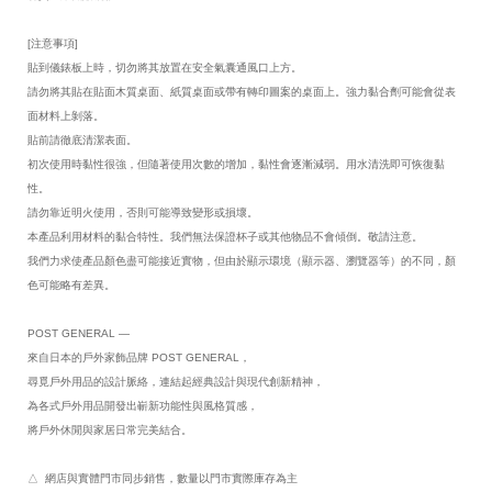
[注意事項]
貼到儀錶板上時，切勿將其放置在安全氣囊通風口上方。
請勿將其貼在貼面木質桌面、紙質桌面或帶有轉印圖案的桌面上。強力黏合劑可能會從表
面材料上剝落。
貼前請徹底清潔表面。
初次使用時黏性很強，但隨著使用次數的增加，黏性會逐漸減弱。用水清洗即可恢復黏
性。
請勿靠近明火使用，否則可能導致變形或損壞。
本產品利用材料的黏合特性。我們無法保證杯子或其他物品不會傾倒。敬請注意。
我們力求使產品顏色盡可能接近實物，但由於顯示環境（顯示器、瀏覽器等）的不同，顏
色可能略有差異。
POST GENERAL —
來自日本的戶外家飾品牌 POST GENERAL，
尋覓戶外用品的設計脈絡，連結起經典設計與現代創新精神，
為各式戶外用品開發出嶄新功能性與風格質感，
將戶外休閒與家居日常完美結合。
△ 網店與實體門市同步銷售，數量以門市實際庫存為主