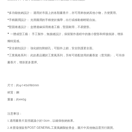
•
多功能收納設計：
適用於市面上的各類薰香片，亦可用來收納其他小物，方便實用。
•
手柄圓潤設計：
光滑圓潤的手柄便於攜帶，出行或移動都輕鬆自如。
•
堅固捲邊設計：
盒體邊緣採用捲邊工藝，堅固耐用，不易變形。
•
一體成型工藝：
手工製作，無接縫設計，保留製作過程中的微小變形和焊接痕跡，增添
獨特質感。
•
安全鎖扣設計：
強化鎖扣附鎖孔，可額外上鎖，安全防護更全面。
•
工業風格系列：
此款產品屬於工業風系列，另有可搭配使用的薰香架（需另購），可吊掛
薰香片，增添更多選擇。
φ145xH90mm
尺寸：約
材質：鋼
440g
重量：約
注意事項：
13cm
1.適用薰香片直徑建議小於
，以確保收納效果。
POST GENERAL
2.本賣場僅販售
工業風鋼製蚊香盒，圖片中其他物品需另行購買。