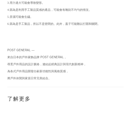
3.用力過大可能會導致變形。
4.因為是利用手工製品質感的產品，可能會有雕刻不均勻的情況。
5.弄濕可能會生鏽。
6.因為是手工製品，所以不是密閉的。此外，蓋子可能難以打開和關閉。
POST GENERAL —
POST GENERAL
來自日本的戶外家飾品牌
，
尋覓戶外用品的設計脈絡，連結起經典設計與現代創新精神，
為各式戶外用品開發出嶄新功能性與風格質感，
將戶外休閒與家居日常完美結合。
了解更多