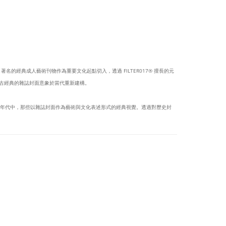
BOY 著名的經典成人藝術刊物作為重要文化起點切入，透過 FILTER017® 擅長的元
，將復古經典的雜誌封面意象於當代重新建構。
特定年代中，那些以雜誌封面作為藝術與文化表述形式的經典視覺。透過對歷史封