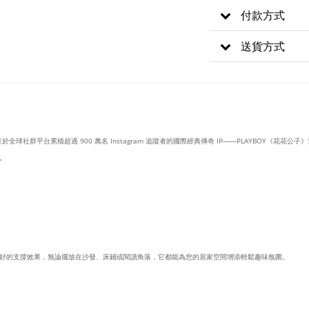
付款方式
送貨方式
於全球社群平台累積超過 900 萬名 Instagram 追蹤者的國際經典傳奇 IP——PLAYBOY《花花公
。
好的支撐效果，無論擺放在沙發、床鋪或閱讀角落，它都能為您的居家空間增添輕鬆趣味氛圍。