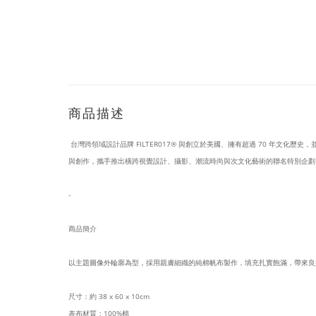
商品描述
台灣跨領域設計品牌 FILTER017® 與創立於美國、擁有超過 70 年文化歷史，並
與創作，攜手推出橫跨視覺設計、攝影、潮流時尚與次文化藝術的聯名特別企劃
-
商品簡介
以主題圖像外輪廓為型，採用親膚細織的純棉帆布製作，填充扎實飽滿，帶來良
尺寸：約 38 x 60 x 10cm
表布材質：100%棉