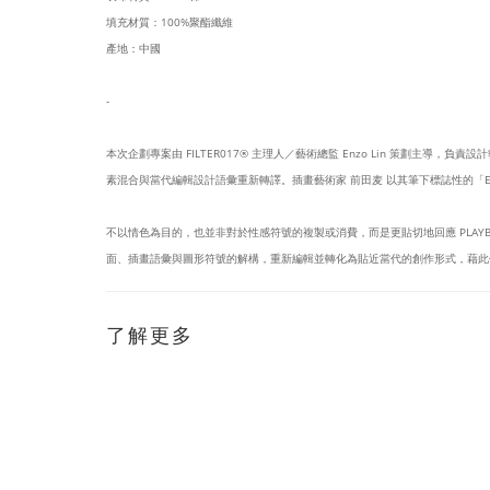
填充材質：100%聚酯纖維
產地：中國
-
本次企劃專案由 FILTER017® 主理人／藝術總監 Enzo Lin 策劃主導，負責
素混合與當代編輯設計語彙重新轉譯。插畫藝術家 前田麦 以其筆下標誌性的「EYE
不以情色為目的，也並非對於性感符號的複製或消費，而是更貼切地回應 PLA
面、插畫語彙與圖形符號的解構，重新編輯並轉化為貼近當代的創作形式，藉此
了解更多