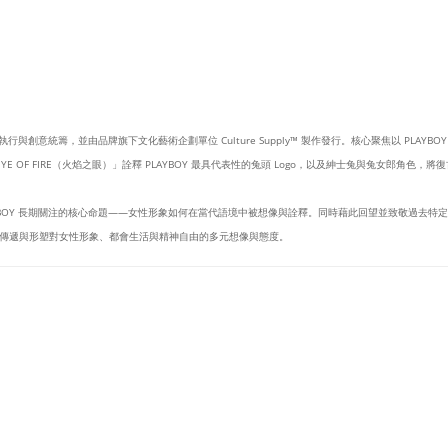
設計執行與創意統籌，並由品牌旗下文化藝術企劃單位 Culture Supply™ 製作發行。核心聚焦以 PLAY
 OF FIRE（火焰之眼）」詮釋 PLAYBOY 最具代表性的兔頭 Logo，以及紳士兔與兔女郎角色
YBOY 長期關注的核心命題——女性形象如何在當代語境中被想像與詮釋。同時藉此回望並致敬過去
傳遞與形塑對女性形象、都會生活與精神自由的多元想像與態度。