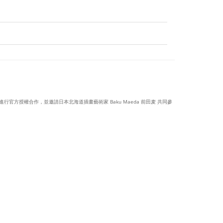
子》進行官方授權合作，並邀請日本北海道插畫藝術家 Baku Maeda 前田麦 共同參