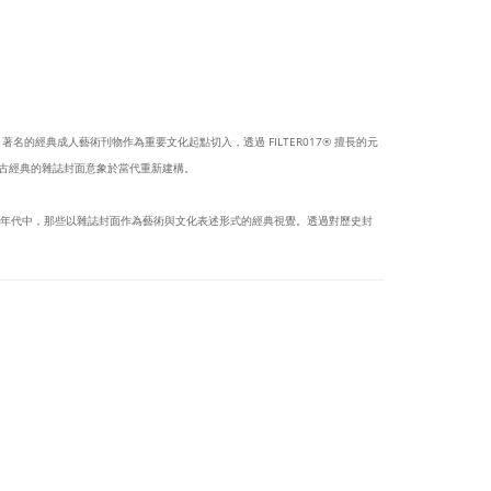
BOY 著名的經典成人藝術刊物作為重要文化起點切入，透過 FILTER017® 擅長的元
，將復古經典的雜誌封面意象於當代重新建構。
特定年代中，那些以雜誌封面作為藝術與文化表述形式的經典視覺。透過對歷史封