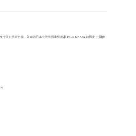
子》進行官方授權合作，並邀請日本北海道插畫藝術家 Baku Maeda 前田麦 共同參
配件。