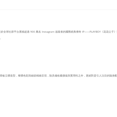
於全球社群平台累積超過 900 萬名 Instagram 追蹤者的國際經典傳奇 IP——PLAYBOY《花花公
。
滑板立體造型，整體色彩與細節精緻呈現，除具備收藏價值與實用性之外，更絕對是引人注目的隨身