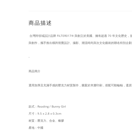
商品描述
台灣跨領域設計品牌 FILTER017® 與創立於美國、擁有超過 70 年文化歷史，並
與創作，攜手推出橫跨視覺設計、攝影、潮流時尚與次文化藝術的聯名特別企劃
-
商品簡介
選用加厚且充滿手感的壓克力材質製作，圖案於夾層印刷，搭配可動輪軸，還原
款式：Reading / Bunny Girl
尺寸：9.5 x 2.8 x 0.3cm
材質：壓克力、合金、橡膠
產地：中國