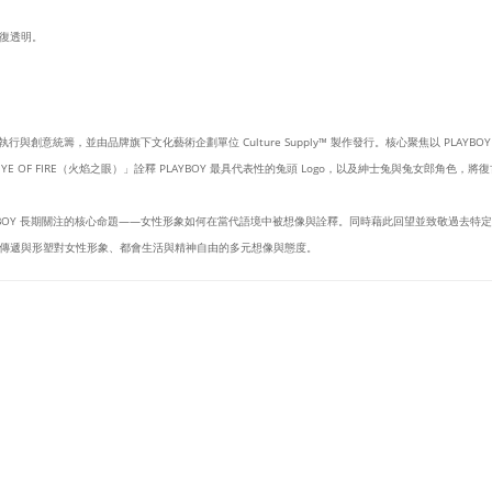
復透明。
設計執行與創意統籌，並由品牌旗下文化藝術企劃單位 Culture Supply™ 製作發行。核心聚焦以 PLAY
 OF FIRE（火焰之眼）」詮釋 PLAYBOY 最具代表性的兔頭 Logo，以及紳士兔與兔女郎角色
YBOY 長期關注的核心命題——女性形象如何在當代語境中被想像與詮釋。同時藉此回望並致敬過去
傳遞與形塑對女性形象、都會生活與精神自由的多元想像與態度。