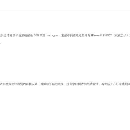
於全球社群平台累積超過 900 萬名 Instagram 追蹤者的國際經典傳奇 IP——PLAYBOY《花花公
。
透明材質便於識別內容物以外，可攤開平鋪的結構，提升拿取與收納的功能性，為生活上不可或缺的