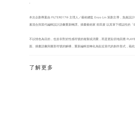
-
本次企劃專案由 FILTER017® 主理人／藝術總監 Enzo Lin 策劃主導，負責
素混合與當代編輯設計語彙重新轉譯。插畫藝術家 前田麦 以其筆下標誌性的「EYE
不以情色為目的，也並非對於性感符號的複製或消費，而是更貼切地回應 PLA
面、插畫語彙與圖形符號的解構，重新編輯並轉化為貼近當代的創作形式，藉此
了解更多