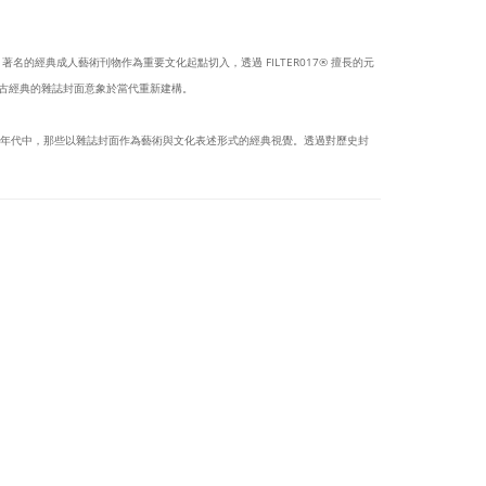
BOY 著名的經典成人藝術刊物作為重要文化起點切入，透過 FILTER017® 擅長的元
，將復古經典的雜誌封面意象於當代重新建構。
特定年代中，那些以雜誌封面作為藝術與文化表述形式的經典視覺。透過對歷史封