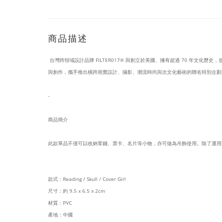
商品描述
台灣跨領域設計品牌 FILTER017® 與創立於美國、擁有超過 70 年文化歷史，並
與創作，攜手推出橫跨視覺設計、攝影、潮流時尚與次文化藝術的聯名特別企劃
-
商品簡介
此款單品不僅可以收納零錢、票卡、名片等小物，亦可做為吊飾使用。除了運用
款式：Reading / Skull / Cover Girl
尺寸：約 9.5 x 6.5 x 2cm
材質：PVC
產地：中國