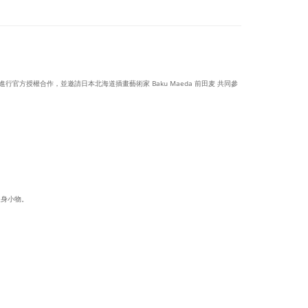
子》進行官方授權合作，並邀請日本北海道插畫藝術家 Baku Maeda 前田麦 共同參
隨身小物。