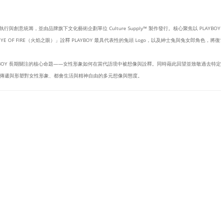
設計執行與創意統籌，並由品牌旗下文化藝術企劃單位 Culture Supply™ 製作發行。核心聚焦以 PLAY
 OF FIRE（火焰之眼）」詮釋 PLAYBOY 最具代表性的兔頭 Logo，以及紳士兔與兔女郎角色
YBOY 長期關注的核心命題——女性形象如何在當代語境中被想像與詮釋。同時藉此回望並致敬過去
傳遞與形塑對女性形象、都會生活與精神自由的多元想像與態度。