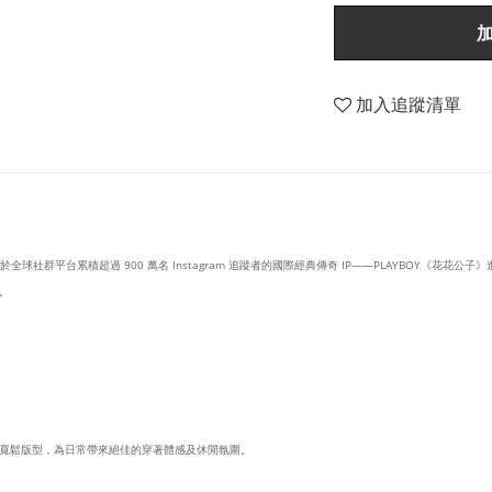
加入追蹤清單
於全球社群平台累積超過 900 萬名 Instagram 追蹤者的國際經典傳奇 IP——PLAYBOY《花花公
。
寬鬆版型，為日常帶來絕佳的穿著體感及休閒氛圍。