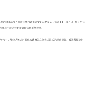
BOY 著名的經典成人藝術刊物作為重要文化起點切入，透過 FILTER017® 擅長的元
，將復古經典的雜誌封面意象於當代重新建構。
特定年代中，那些以雜誌封面作為藝術與文化表述形式的經典視覺。透過對歷史封