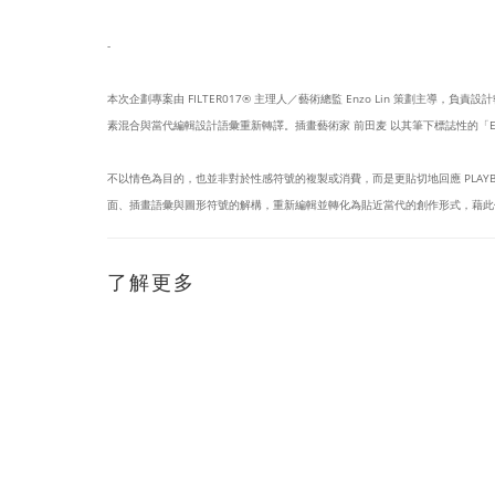
-
本次企劃專案由 FILTER017® 主理人／藝術總監 Enzo Lin 策劃主導，負責
素混合與當代編輯設計語彙重新轉譯。插畫藝術家 前田麦 以其筆下標誌性的「EYE
不以情色為目的，也並非對於性感符號的複製或消費，而是更貼切地回應 PLA
面、插畫語彙與圖形符號的解構，重新編輯並轉化為貼近當代的創作形式，藉此
了解更多