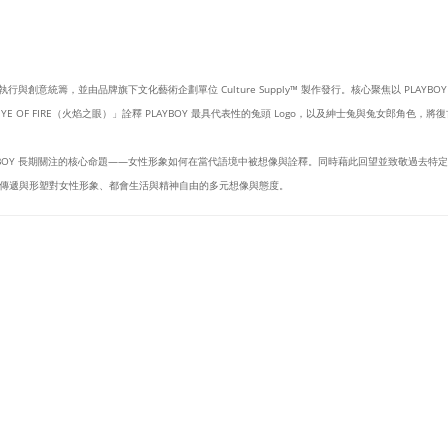
設計執行與創意統籌，並由品牌旗下文化藝術企劃單位 Culture Supply™ 製作發行。核心聚焦以 PLAY
 OF FIRE（火焰之眼）」詮釋 PLAYBOY 最具代表性的兔頭 Logo，以及紳士兔與兔女郎角色
YBOY 長期關注的核心命題——女性形象如何在當代語境中被想像與詮釋。同時藉此回望並致敬過去
傳遞與形塑對女性形象、都會生活與精神自由的多元想像與態度。