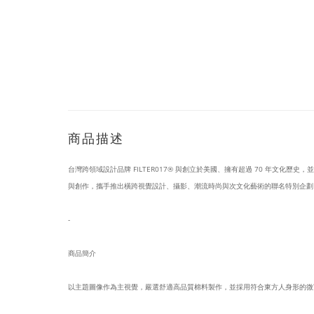
商品描述
台灣跨領域設計品牌 FILTER017® 與創立於美國、擁有超過 70 年文化歷史，並
與創作，攜手推出橫跨視覺設計、攝影、潮流時尚與次文化藝術的聯名特別企劃
-
商品簡介
以主題圖像作為主視覺，嚴選舒適高品質棉料製作，並採用符合東方人身形的微