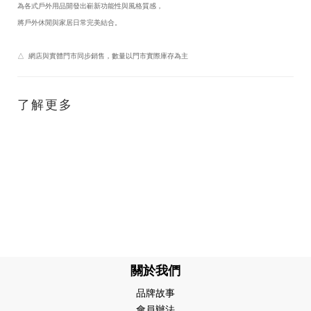
為各式戶外用品開發出嶄新功能性與風格質感，
將戶外休閒與家居日常完美結合。
△ 網店與實體門市同步銷售，數量以門市實際庫存為主
了解更多
關於我們
品牌故事
會員辦法