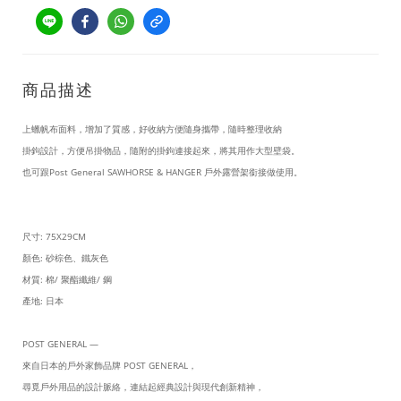
商品描述
上蠟帆布面料，增加了質感，
好收納方便隨身攜帶，隨時整理收納
掛鉤設計，方便吊掛物品，隨附的掛鉤連接起來，將其用作大型壁袋。
也可跟Post General SAWHORSE & HANGER 戶外露營架銜接做使用。
尺寸: 75X29CM
顏色: 砂棕色、鐵灰色
材質: 棉/ 聚酯纖維/ 鋼
產地: 日本
POST GENERAL —
來自日本的戶外家飾品牌 POST GENERAL，
尋覓戶外用品的設計脈絡，連結起經典設計與現代創新精神，