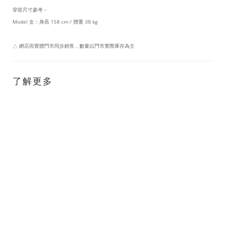
穿搭尺寸參考－
Model 女：身高 158 cm / 體重 38 kg
△ 網店與實體門市同步銷售，數量以門市實際庫存為主
了解更多