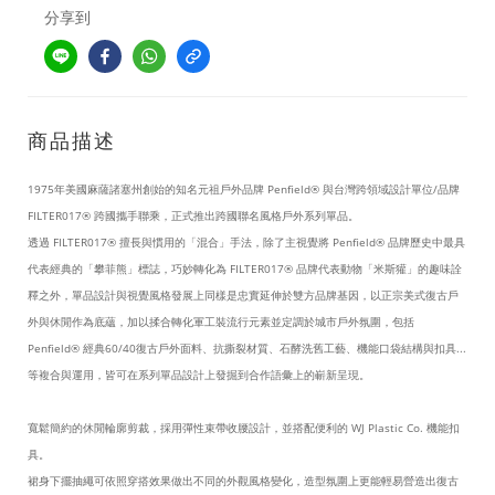
分享到
商品描述
1975年美國麻薩諸塞州創始的知名元祖戶外品牌 Penfield® 與台灣跨領域設計單位/品牌
FILTER017® 跨國攜手聯乘，正式推出跨國聯名風格戶外系列單品。
透過 FILTER017® 擅長與慣用的「混合」手法，除了主視覺將 Penfield® 品牌歷史中最具
代表經典的「攀菲熊」標誌，巧妙轉化為 FILTER017® 品牌代表動物「米斯獾」的趣味詮
釋之外，單品設計與視覺風格發展上同樣是忠實延伸於雙方品牌基因，以正宗美式復古戶
外與休閒作為底蘊，加以揉合轉化軍工裝流行元素並定調於城市戶外氛圍，包括
Penfield® 經典60/40復古戶外面料、抗撕裂材質、石酵洗舊工藝、機能口袋結構與扣具...
等複合與運用，皆可在系列單品設計上發掘到合作語彙上的嶄新呈現。
寬鬆簡約的休閒輪廓剪裁，採用彈性束帶收腰設計，並搭配便利的 WJ Plastic Co. 機能扣
具。
裙身下擺抽繩可依照穿搭效果做出不同的外觀風格變化，造型氛圍上更能輕易營造出復古