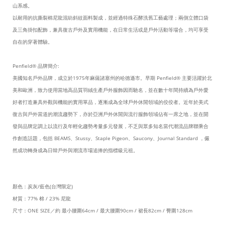
山系感。
以耐用的抗撕裂棉尼龍混紡斜紋面料製成，並經過特殊石酵洗舊工藝處理；兩側立體口袋
及三角掛扣配飾，兼具復古戶外及實用機能，在日常生活或是戶外活動等場合，均可享受
自在的穿著體驗。
Penfield® 品牌簡介:
美國知名戶外品牌，成立於1975年麻薩諸塞州的哈德遜市。早期 Penfield® 主要活躍於北
美和歐洲，致力使用當地高品質羽絨生產戶外服飾因而馳名，並在數十年間持續為戶外愛
好者打造兼具外觀與機能的實用單品，逐漸成為全球戶外休閒領域的佼佼者。近年於美式
復古與戶外當道的潮流趨勢下，亦於亞洲戶外休閒與流行服飾領域佔有一席之地，並在開
發與品牌定調上以流行及年輕化趨勢考量多元發展，不乏與眾多知名當代潮流品牌聯乘合
作創造話題，包括 BEAMS、Stussy、Staple Pigeon、Saucony、Journal Standard ，儼
然成功轉身成為日韓戶外與潮流市場追捧的指標級元祖。
顏色：炭灰/藍色(台灣限定)
材質：77% 棉 / 23% 尼龍
尺寸：ONE SIZE／約 最小腰圍64cm / 最大腰圍90cm / 裙長82cm / 臀圍128cm