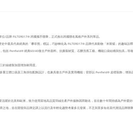
計單位/品牌 FILTER017® 跨國攜手聯乘，正式推出跨國聯名風格戶外系列單品。
ld® 品牌歷史中最具代表經典的「攀菲熊」標誌，巧妙轉化為 FILTER017® 品牌代表動物「米斯獾
 Penfield® 經典60/40復古戶外面料、抗撕裂材質、石酵洗舊工藝、機能口袋結構與扣具..
三針線縫製加固增加耐用度。
多重立體口袋及三角掛扣配飾設計，也兼具復古戶外及實用機能；
背部以 Penfield® 皮標裝
ld® 主要活躍於北美和歐洲，致力使用當地高品質羽絨生產戶外服飾因而馳名，並在數十年間持續為戶
在開發與品牌定調上以流行及年輕化趨勢考量多元發展，不乏與眾多知名當代潮流品牌聯乘合作創造話題，包括 BEA