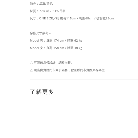
顏色：炭灰/黑色
材質：77% 棉 / 23% 尼龍
尺寸：ONE SIZE／
約 總長115cm / 臀圍68cm / 褲管寬25cm
穿搭尺寸參考－
Model 男：身高 174 cm / 體重 62 kg
Model 女：身高 158 cm / 體重 38 kg
△ 可調節肩帶設計，調整衣長。
△ 網店與實體門市同步銷售，數量以門市實際庫存為主
了解更多