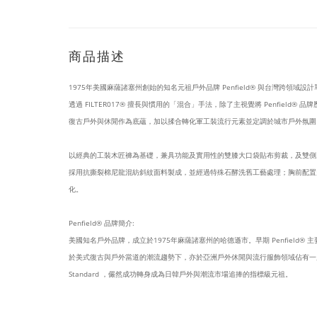
商品描述
1975年美國麻薩諸塞州創始的知名元祖戶外品牌 Penfield® 與台灣跨領域設
透過 FILTER017® 擅長與慣用的「混合」手法，除了主視覺將 Penfie
復古戶外與休閒作為底蘊，加以揉合轉化軍工裝流行元素並定調於城市戶外氛圍，包括
以經典的工裝木匠褲為基礎，兼具功能及實用性的雙膝大口袋貼布剪裁，及雙側
採用抗撕裂棉尼龍混紡斜紋面料製成，並經過特殊石酵洗舊工藝處理；胸前配置
化。
Penfield® 品牌簡介:
美國知名戶外品牌，成立於1975年麻薩諸塞州的哈德遜市。早期 Penfie
於美式復古與戶外當道的潮流趨勢下，亦於亞洲戶外休閒與流行服飾領域佔有一席之地，並
Standard ，儼然成功轉身成為日韓戶外與潮流市場追捧的指標級元祖。