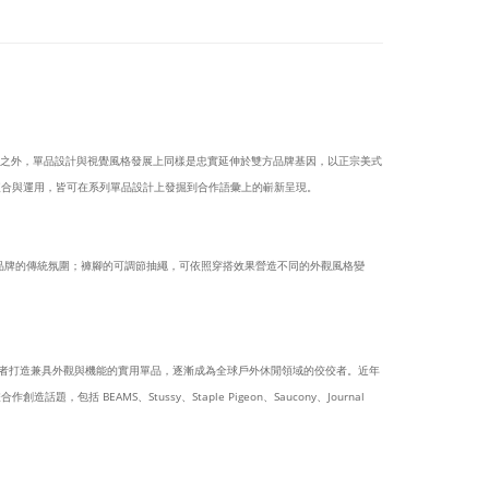
」的趣味詮釋之外，單品設計與視覺風格發展上同樣是忠實延伸於雙方品牌基因，以正宗美式
.等複合與運用，皆可在系列單品設計上發掘到合作語彙上的嶄新呈現。
飾，增添品牌的傳統氛圍；褲腳的可調節抽繩，可依照穿搭效果營造不同的外觀風格變
外愛好者打造兼具外觀與機能的實用單品，逐漸成為全球戶外休閒領域的佼佼者。近年
MS、Stussy、Staple Pigeon、Saucony、Journal