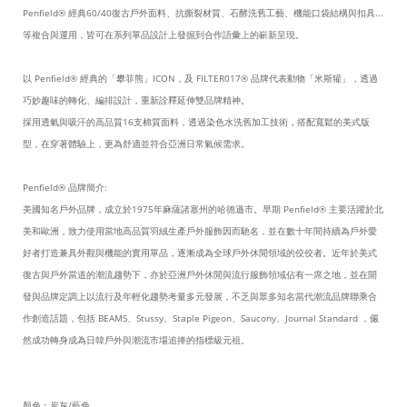
Penfield® 經典60/40復古戶外面料、抗撕裂材質、石酵洗舊工藝、機能口袋結構與扣具...
等複合與運用，皆可在系列單品設計上發掘到合作語彙上的嶄新呈現。
以 Penfield® 經典的「攀菲熊」ICON，及 FILTER017® 品牌代表動物「米斯獾」，透過
巧妙趣味的轉化、編排設計，重新詮釋延伸雙品牌精神。
採用透氣與吸汗的高品質16支棉質面料，透過染色水洗舊加工技術，搭配寬鬆的美式版
型，在穿著體驗上，更為舒適並符合亞洲日常氣候需求。
Penfield® 品牌簡介:
美國知名戶外品牌，成立於1975年麻薩諸塞州的哈德遜市。早期 Penfield® 主要活躍於北
美和歐洲，致力使用當地高品質羽絨生產戶外服飾因而馳名，並在數十年間持續為戶外愛
好者打造兼具外觀與機能的實用單品，逐漸成為全球戶外休閒領域的佼佼者。近年於美式
復古與戶外當道的潮流趨勢下，亦於亞洲戶外休閒與流行服飾領域佔有一席之地，並在開
發與品牌定調上以流行及年輕化趨勢考量多元發展，不乏與眾多知名當代潮流品牌聯乘合
作創造話題，包括 BEAMS、Stussy、Staple Pigeon、Saucony、Journal Standard ，儼
然成功轉身成為日韓戶外與潮流市場追捧的指標級元祖。
顏色：炭灰/藍色