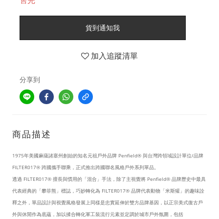
售完
貨到通知我
加入追蹤清單
分享到
商品描述
1975年美國麻薩諸塞州創始的知名元祖戶外品牌 Penfield® 與台灣跨領域設計單位/品牌
FILTER017® 跨國攜手聯乘，正式推出跨國聯名風格戶外系列單品。
透過 FILTER017® 擅長與慣用的「混合」手法，除了主視覺將 Penfield® 品牌歷史中最具
代表經典的「攀菲熊」標誌，巧妙轉化為 FILTER017® 品牌代表動物「米斯獾」的趣味詮
釋之外，單品設計與視覺風格發展上同樣是忠實延伸於雙方品牌基因，以正宗美式復古戶
外與休閒作為底蘊，加以揉合轉化軍工裝流行元素並定調於城市戶外氛圍，包括