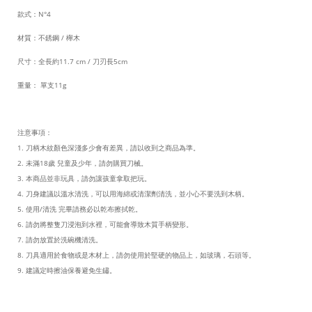
款式：
N°4
材質：不銹鋼
/
櫸木
尺寸：全長約
11.7 cm /
刀刃長
5cm
重量：
單支
11g
注意事項：
1.
刀柄木紋顏色深淺多少會有差異，請以收到之商品為準。
2.
未滿
18
歲
兒童及少年，請勿購買刀械。
3.
本商品並非玩具，請勿讓孩童拿取把玩。
4.
刀身建議以溫水清洗，可以用海綿或清潔劑清洗，並小心不要洗到木柄。
5.
使用
/
清洗
完畢請務必以乾布擦拭乾。
6.
請勿將整隻刀浸泡到水裡，可能會導致木質手柄變形。
7.
請勿放置於洗碗機清洗。
8.
刀具適用於食物或是木材上，請勿使用於堅硬的物品上，如玻璃，石頭等。
9.
建議定時擦油保養避免生鏽。