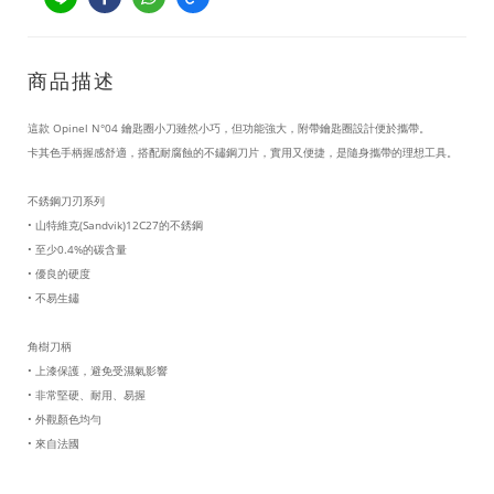
商品描述
這款
Opinel N°04
鑰匙圈小刀雖然小巧，但功能強大，附帶鑰匙圈設計便於攜帶。
卡其色手柄握感舒適，搭配耐腐蝕的不鏽鋼刀片，實用又便捷，是隨身攜帶的理想工具。
不銹鋼刀刃系列
•
山特維克
(Sandvik)12C27
的不銹鋼
•
至少
0.4%
的碳含量
•
優良的硬度
•
不易生鏽
角樹刀柄
•
上漆保護，避免受濕氣影響
•
非常堅硬、耐用、易握
•
外觀顏色均勻
•
來自法國