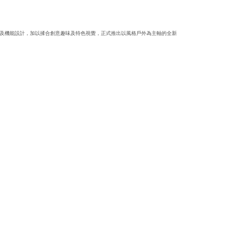
、戶外休閒及機能設計，加以揉合創意趣味及特色視覺，正式推出以風格戶外為主軸的全新