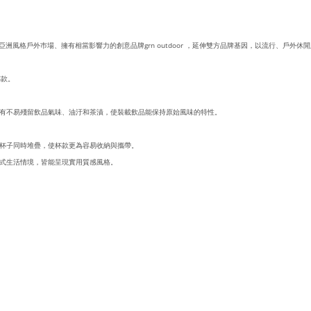
手風靡近年亞洲風格戶外巿場、擁有相當影響力的創意品牌grn outdoor ，延伸雙方品牌基因，以流行
杯款。
有不易殘留飲品氣味、油汙和茶漬，使裝載飲品能保持原始風味的特性。
杯子同時堆疊，使杯款更為容易收納與攜帶。
式生活情境，皆能呈現實用質感風格。