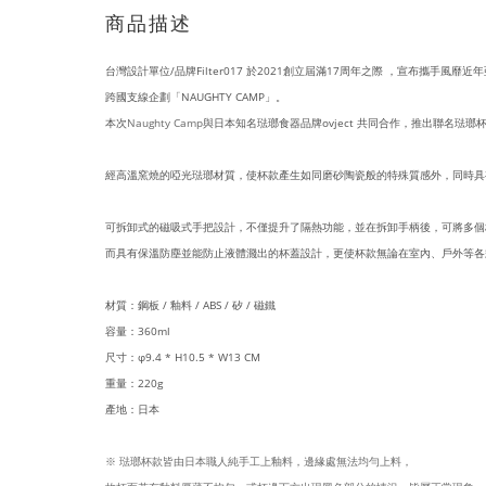
商品描述
台灣設計單位/品牌Filter017 於2021創立屆滿17周年之際 ，宣布攜
跨國支線企劃「NAUGHTY CAMP」。
本次
Naughty Camp
與日本知名琺瑯食器品牌ovject 共同合作，推出聯名琺瑯
經高溫窯燒的啞光琺瑯材質，使杯款產生如同磨砂陶瓷般的特殊質感外，同時具
可拆卸式的磁吸式手把設計，不僅提升了隔熱功能，並在拆卸手柄後，可將多個
而具有保溫防塵並能防止液體濺出的杯蓋設計，更使杯款無論在室內、戶外等各
材質：鋼板 / 釉料 / ABS / 矽 / 磁鐵
容量：360ml
尺寸：φ9.4 * H10.5 * W13 CM
重量：220g
產地：日本
※ 琺瑯杯款皆由日本職人純手工上釉料，邊緣處無法均勻上料，