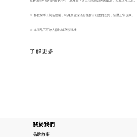
故杯面若有釉料厚薄不均勻、或杯邊下方出現黑色部分的情況，皆屬正常現象。
※ 杯款採手工調色燒製，杯身顏色深淺有機會有細微的差異，皆屬正常現象。
※ 本商品不可放入微波爐及洗碗機
了解更多
關於我們
品牌故事