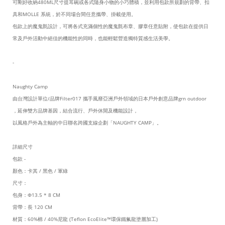
可剛好收納480ML尺寸提耳碗或各式隨身小物的小巧體積，並利用包款所規劃的背帶、扣
具和MOLLE 系統，於不同場合間任意攜帶、掛載使用。
包款上的魔鬼氈設計，可將各式充滿個性的魔鬼氈布章、膠章任意貼附，使包款在提供日
常及戶外活動中絕佳的機能性的同時，也能輕鬆營造獨特質感生活美學。
-
Naughty Camp
由台灣設計單位/品牌Filter017 攜手風靡亞洲戶外領域的日本戶外創意品牌grn outdoor
，延伸雙方品牌基因，結合流行、戶外休閒及機能設計，
以風格戶外為主軸的中日聯名跨國支線企劃「NAUGHTY CAMP」。
詳細尺寸
包款 -
顏色：卡其 / 黑色 / 軍綠
尺寸：
包身：Φ13.5 * 8 CM
背帶：長 120 CM
材質：60%棉 / 40%尼龍 (Teflon EcoElite™環保鐵氟龍塗層加工)