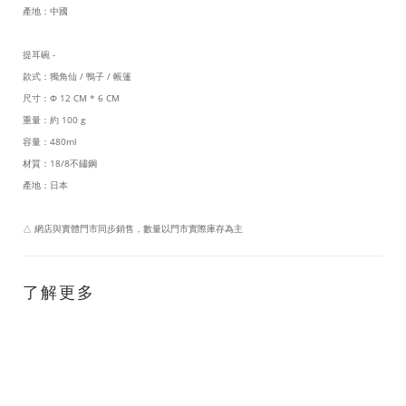
產地：中國
提耳碗 -
款式：獨角仙 / 鴨子 / 帳篷
尺寸：Φ 12 CM * 6 CM
重量：約 100 g
容量：480ml
材質：18/8不鏽鋼
產地：日本
△ 網店與實體門市同步銷售，數量以門市實際庫存為主
了解更多