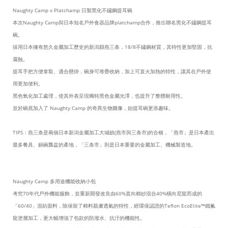
Naughty Camp x Platchamp 日製黑化不鏽鋼提耳碗
本次Naughty Camp與日本知名戶外食器品牌platchamp合作，推出聯名黑化不鏽鋼提耳
碗。
採用日本擁有悠久金屬加工歷史的新潟縣燕三条，18/8不鏽鋼材質，其特性更加堅固，抗
腐蝕。
提耳手把方便拿取、適合懸掛，碗身可堆疊收納，加上可直火加熱的特性，讓其在戶外使
用更加便利。
黑色氧化加工處理，使其外表呈現獨特黑色金屬光澤，也提升了整體耐用性。
並於碗底加入了 Naughty Camp 的奇異生物圖像，始提耳碗更添趣味。
TIPS：燕三条是兩個日本新潟金屬加工大城鎮(燕市與三条市)的合稱，「燕市」是日本產出
最多餐具、鍋碗瓢盆的產地，「三条市」則是日本重要的金屬加工、機械製造地。
Naughty Camp 多用途機能收納小包
考究70年代戶外機能服飾，並重新開發改良由60%直向棉紗混合40%橫向尼龍而成的
「60/40」混紡面料，除保留了棉料親膚透氣的特性，經環保認證的Teflon EcoElite™鐵氟
龍塗層加工，更大幅增強了包款的防潑水、抗汙的機能性。