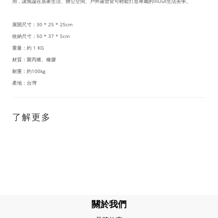
用，讓無論在居家生活、辦公空間、戶外露營皆可輕鬆打造專屬的InOut生活美學。
展開尺寸：30 * 25 * 25cm
收納尺寸：50 * 37 * 5cm
重量：約 1 KG
材質：聚丙烯、橡膠
耐重：約100kg
產地：台灣
了解更多
關於我們