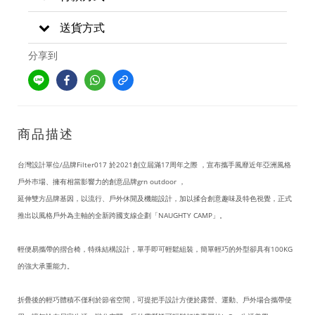
送貨方式
分享到
商品描述
台灣設計單位/品牌Filter017 於2021創立屆滿17周年之際 ，宣布攜手風靡近年亞洲風格
戶外巿場、擁有相當影響力的創意品牌grn outdoor ，
延伸雙方品牌基因，以流行、戶外休閒及機能設計，加以揉合創意趣味及特色視覺，正式
推出以風格戶外為主軸的全新跨國支線企劃「NAUGHTY CAMP」。
輕便易攜帶的摺合椅，特殊結構設計，單手即可輕鬆組裝，簡單輕巧的外型卻具有100KG
的強大承重能力。
折疊後的輕巧體積不僅利於節省空間，可提把手設計方便於露營、運動、戶外場合攜帶使