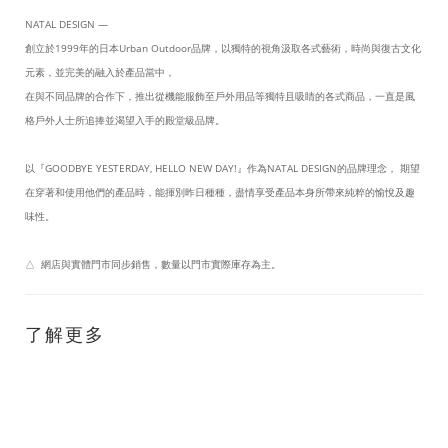
NATAL DESIGN —
創立於1999年的日本Urban Outdoor品牌，以獨特的視角汲取各式藝術，時尚與復古文化
元素，並完美的融入於產品當中，
在與不同品牌的合作下，推出從機能服飾至戶外用品等獨特且吸睛的各式商品，一直是風
格戶外人士所追捧並渴望入手的殿堂級品牌。
以『GOODBYE YESTERDAY, HELLO NEW DAY!』作為NATAL DESIGN的品牌理念， 期望
在穿著和使用他們的產品時，能揮別昨日種種，盡情享受產品本身所帶來純粹的愉悅及趣
味性。
△ 網店與實體門市同步銷售，數量以門市實際庫存為主。
了解更多