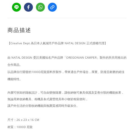
商品描述
【Crealive Dept.為日本人氣城市戶外品牌 NATAL DESIGN 正式授權代理】
由 NATAL DESIGN 委託美國知名戶外品牌「
OREGONIAN CAMPER
」製作的所共同推出的
合作商品。
以品牌自行開發的1000D尼龍面料所製作，帶來適合戶外場合，厚實、防潑且耐磨的絕佳
機能特性。
內層可拆卸的隔板設計，可自由變換隔層，讓收納物可兼具保護及妥善分類的機能效果，
無論用來收納餐具、相機及各式露營燈具和小物皆相當便利，
讓戶外生活的分類收納機能與氛圍
質感
同時升級
加分。
尺寸：26
x 23
x 16
CM
材質：1000D 尼龍