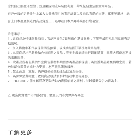
忠於自己的生活型態，並且撇除潮流時裝的考慮，帶來緊貼生活的實用單品，
在戶外服的定番設計上加入大量機能性的實用細節以及自己喜愛的古著、軍事等風格，結
合上日本生產製造的高品質造工，迅即在日本戶外時裝界打響名堂。
注意事項：
1．此商品為特殊限量商品，官網不提供7日無條件退貨服務，下單完成即視為同意所有活
動規範。
2. 加入購物車不代表保留商品數量，以成功結帳訂單視為最終結果。
3．出貨商品均已是檢驗合格範圍之良品，完美主義者請自行斟酌購買，非重大瑕疵恕不提
供退換服務。
4．此產品所有包裝的外盒與包裝材料均僅作為產品的保護，為防護商品避免損壞之用，若
包裝部分因運送或外力受損，恕不提供退換服務。
5．禁止高溫、重壓、扔摔或強烈晃動產品以避免損傷。
6．為保障消費權益，收到商品後請於拆封過程中全程錄影。
7. FILTER017 保有解釋及更動活動內容與細節之權利，並以最新公告內容為主。
△ 網店與實體門市同步銷售，數量以門市實際庫存為主
了解更多