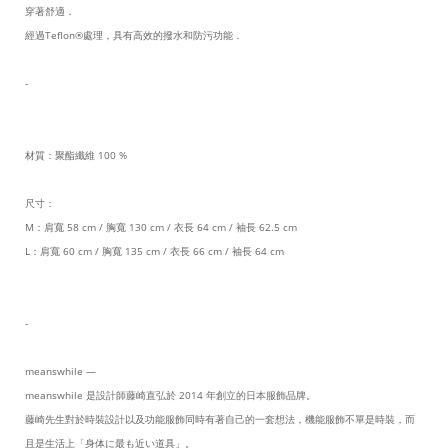
穿著舒適．
經過Teflon®處理，具有高效的撥水和防污功能．
-
材質：聚酯纖維 100 %
尺寸：
M：肩寬 58 cm / 胸寬 130 cm / 衣長 64 cm / 袖長 62.5 cm
L：肩寬 60 cm / 胸寬 135 cm / 衣長 66 cm / 袖長 64 cm
-
meanswhile —
meanswhile 是設計師藤崎直弘於 2014 年創立的日本服飾品牌。
藤崎先生對於時裝設計以及功能服飾同時有著自己的一套想法，機能服飾不單是時裝，而
且是生活上「身体に最も近い道具」。