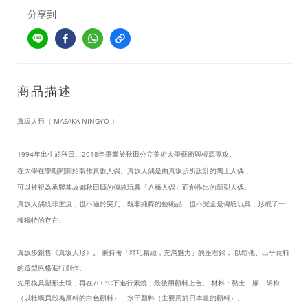
分享到
商品描述
真坂人形（ MASAKA NINGYO ）
—
1994年出生於秋田。2018年畢業於秋田公立美術大學藝術與根源專攻。
在大學在學期間開始製作真坂人偶。真坂人偶是由真坂步所設計的陶土人偶，
可以被視為承襲其故鄉秋田縣的傳統玩具「八橋人偶」而創作出的新型人偶。
真坂人偶既非主流，也不過於突兀，既非純粹的藝術品，也不完全是傳統玩具，形成了一
種獨特的存在。
真坂步銷售《真坂人形》。 秉持著「精巧精緻，充滿魅力」的座右銘， 以鬆弛、出乎意料
的造型風格進行創作。
先用模具塑形土壤，再在700°C下進行素燒，最後用顏料上色。 材料：黏土、膠、胡粉
（以牡蠣貝殼為原料的白色顏料）、水干顏料（主要用於日本畫的顏料）。