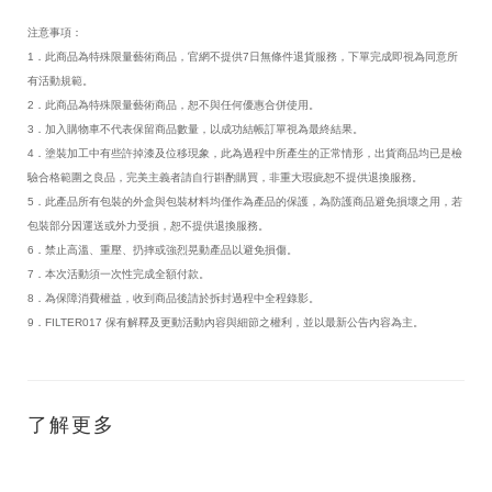
注意事項：
1．此商品為特殊限量藝術商品，官網不提供7日無條件退貨服務，下單完成即視為同意所
有活動規範。
2．此商品為特殊限量藝術商品，恕不與任何優惠合併使用。
3．加入購物車不代表保留商品數量，以成功結帳訂單視為最終結果。
4．塗裝加工中有些許掉漆及位移現象，此為過程中所產生的正常情形，出貨商品均已是檢
驗合格範圍之良品，完美主義者請自行斟酌購買，非重大瑕疵恕不提供退換服務。
5．此產品所有包裝的外盒與包裝材料均僅作為產品的保護，為防護商品避免損壞之用，若
包裝部分因運送或外力受損，恕不提供退換服務。
6．禁止高溫、重壓、扔摔或強烈晃動產品以避免損傷。
7．本次活動須一次性完成全額付款。
8．為保障消費權益，收到商品後請於拆封過程中全程錄影。
9．FILTER017 保有解釋及更動活動內容與細節之權利，並以最新公告內容為主。
了解更多