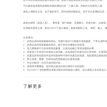
可以被視為承襲其故鄉秋田縣的傳統玩具「八橋人偶」而創作出的新型人偶。
真坂人偶既非主流，也不過於突兀，既非純粹的藝術品，也不完全是傳統玩具，
真坂步銷售《真坂人形》。 秉持著「精巧精緻，充滿魅力」的座右銘， 以鬆弛
先用模具塑形土壤，再在700°C下進行素燒，最後用顏料上色。 材料：黏土
注意事項：
1．此商品為特殊限量藝術商品，官網不提供7日無條件退貨服務，下單完成即
2．此商品為特殊限量藝術商品，恕不與任何優惠合併使用。
3．加入購物車不代表保留商品數量，以成功結帳訂單視為最終結果。
4．塗裝加工中有些許掉漆及位移現象，此為過程中所產生的正常情形，出貨商
5．此產品所有包裝的外盒與包裝材料均僅作為產品的保護，為防護商品避免損
6．禁止高溫、重壓、扔摔或強烈晃動產品以避免損傷。
7．本次活動須一次性完成全額付款。
8．為保障消費權益，收到商品後請於拆封過程中全程錄影。
9．FILTER017 保有解釋及更動活動內容與細節之權利，並以最新公告內容為主
了解更多