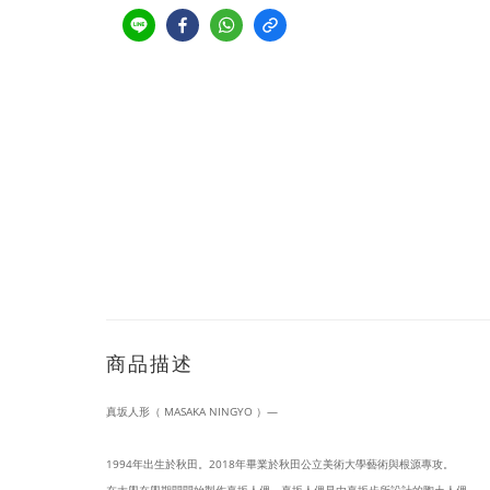
商品描述
真坂人形（ MASAKA NINGYO ）
—
1994年出生於秋田。2018年畢業於秋田公立美術大學藝術與根源專攻。
在大學在學期間開始製作真坂人偶。真坂人偶是由真坂步所設計的陶土人偶，