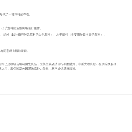
形成了一種獨特的存在。
、出乎意料的造型風格進行創作。
、膠、胡粉（以牡蠣貝殼為原料的白色顏料）、水干顏料（主要用於日本畫的顏料）。
視為同意所有活動規範。
品均已是檢驗合格範圍之良品，完美主義者請自行斟酌購買，非重大瑕疵恕不提供退換服務。
壞之用，若包裝部分因運送或外力受損，恕不提供退換服務。
。