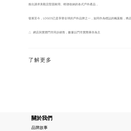
推出講求美觀且堅固耐用、輕便收納的各式戶外產品，
發展至今，LOGOS已是享譽全球的戶外品牌之一，如同作為標誌的楓葉般，將
△ 網店與實體門市同步銷售，數量以門市實際庫存為主
了解更多
關於我們
品牌故事