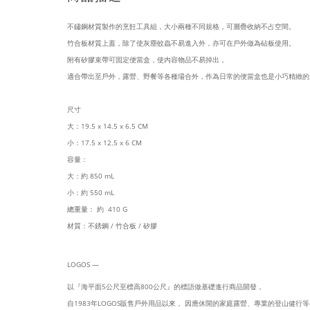
不鏽鋼材質製作的
烹飪工具組，大小兩種不同規格，可層疊收納不占空間。
竹合板材質上蓋，除了使灰塵蚊蟲不易進入外，亦可在戶外做為砧板使用。
附有矽膠束帶可
固定
便當盒，使內容物品不易掉出，
適合帶出至
戶外，露營、
野餐等各種場合外，作為日常的便當盒也是小巧精緻的
尺寸
大：19.5 x 14.5 x 6.5 CM
小：17.5 x 12.5 x 6 CM
容量：
大：約 850 mL
小：約 550 mL
總重量： 約 410 G
材質：不銹鋼 / 竹合板 / 矽膠
LOGOS —
以『海平面5公尺至標高800公尺』的標語做基礎進行商品開發，
自1983年LOGOS販售戶外用品以來， 因應休閒的家庭露營、專業的登山健行