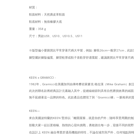
材質：
鞋面材料：
天然麂皮革鞋面
鞋底材料：
無痕橡膠大底
重量：358 g
尺寸：男款US9、
US10、
US10.5、
US11
※版型偏小要購買比平常穿著尺碼大半號，例如: 腳長26cm一般穿27cm，此款穿27.
腳型屬於腳版偏寬、腳背較厚或鞋子喜歡穿舒適寬鬆，建議購買比平常穿著尺碼
KEEN x GRAMICCI -
1982
年，
Gramicci
在美國加州由傳奇攀岩家麥克
·
格拉漢（
Mike Graham
）創
此次的聯名款將經典設計元素融入其中，從縫線細節到具有自然磨損效果的絨面
無不延續著這一品牌的特色。此款產品也體現了與「
Gramicci
褲」一脈相承的
KEEN—
來自美國波特蘭的KEEN 堅持以「離開屋簷，就是你的戶外；隨時享受周圍的
鼓勵大家一起以更積極、熱情的心迎向挑戰，勇敢踏出每一步，迎接不同的視野
在設計上 KEEN 融合專業舒適高機能的特性，不論在城市與戶外，任何地點與