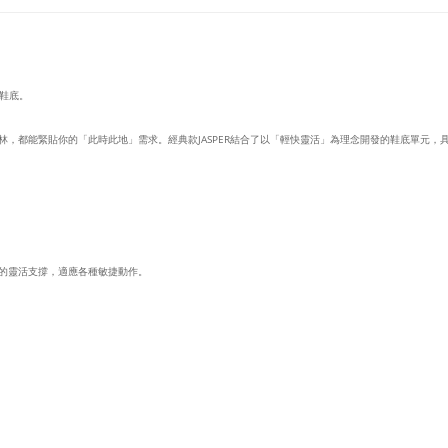
鞋底。
林，都能緊貼你的「此時此地」需求。經典款
JASPER
結合了以「輕快靈活」為理念開發的鞋底單元，
的靈活支撐，適應各種敏捷動作。