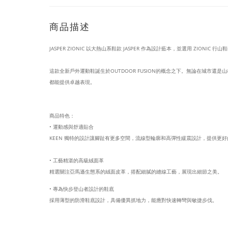
商品描述
JASPER ZIONIC
以大熱山系鞋款
JASPER
作為設計藍本，並選用
ZIONIC
行山鞋
這款全新戶外運動鞋誕生於
OUTDOOR FUSION
的概念之下。無論在城市還是山
都能提供卓越表現。
商品特色：
• 運動感與舒適貼合
KEEN
獨特的設計讓腳趾有更多空間，流線型輪廓和高彈性緩震設計，提供更好
• 工藝精湛的高級絨面革
精選關注亞馬遜生態系的絨面皮革，搭配細膩的縫線工藝，展現出細節之美。
• 專為快步登山者設計的鞋底
採用薄型的防滑鞋底設計，具備優異抓地力，能應對快速轉彎與敏捷步伐。