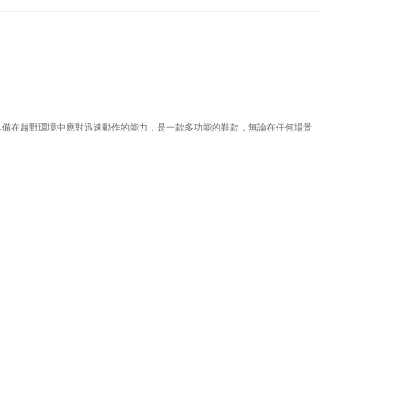
具備在越野環境中應對迅速動作的能力，是一款多功能的鞋款，無論在任何場景