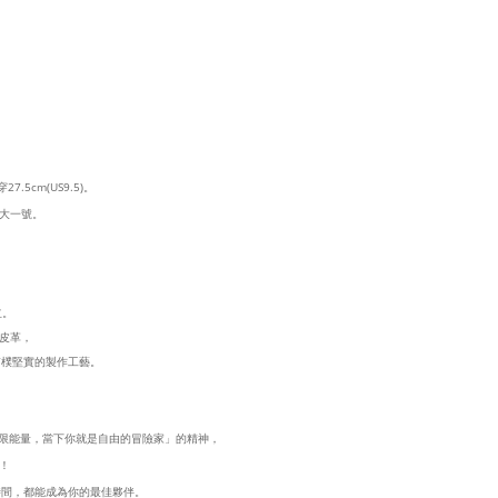
5cm(US9.5)。
大一號。
立。
皮革，
質樸堅實的製作工藝。
無限能量，當下你就是自由的冒險家」的精神，
！
時間，都能成為你的最佳夥伴。