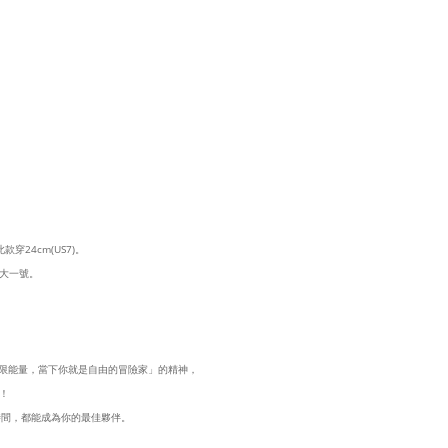
穿24cm(US7)。
大一號。
無限能量，當下你就是自由的冒險家」的精神，
！
時間，都能成為你的最佳夥伴。