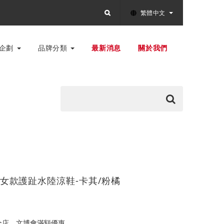
繁體中文
別企劃
品牌分類
最新消息
關於我們
ER 女款護趾水陸涼鞋-卡其/粉橘
全店，文博會滿額優惠