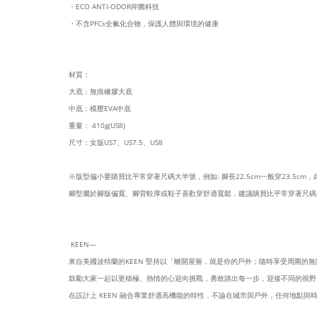
・ECO ANTI-ODOR抑菌科技
・不含PFCs全氟化合物，保護人體與環境的健康
材質：
大底：無痕橡膠大底
中底：模壓EVA中底
重量： 410g(US8)
尺寸：女版US7、US7.5、US8
※版型偏小要購買比平常穿著尺碼大半號，例如: 腳長22.5cm一般穿23.5cm，此款
腳型屬於腳版偏寬、腳背較厚或鞋子喜歡穿舒適寬鬆，建議購買比平常穿著尺碼
KEEN—
來自美國波特蘭的KEEN 堅持以「離開屋簷，就是你的戶外；隨時享受周圍的
鼓勵大家一起以更積極、熱情的心迎向挑戰，勇敢踏出每一步，迎接不同的視野
在設計上 KEEN 融合專業舒適高機能的特性，不論在城市與戶外，任何地點與