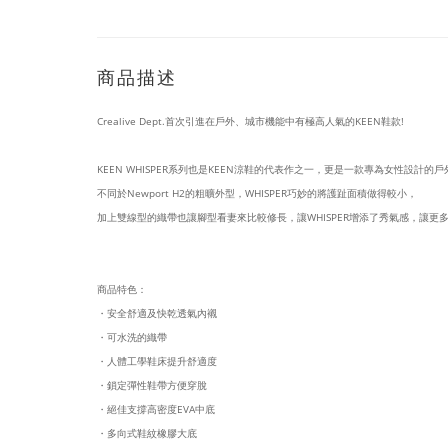
商品描述
Crealive Dept.首次引進在戶外、城市機能中有極高人氣的KEEN鞋款!
KEEN WHISPER系列也是KEEN涼鞋的代表作之一，
更是一款專為女性設計的戶
不同於Newport H2的粗曠外型，
WHISPER巧妙的將護趾面積做得較小，
加上雙線型的織帶也讓腳型看妻來比較修長，讓WHISPER增添了秀氣感，讓更
商品特色：
・安全舒適及快乾透氣內襯
・可水洗的織帶
・人體工學鞋床提升舒適度
・鎖定彈性鞋帶方便穿脫
・絕佳支撐高密度EVA中底
・多向式鞋紋橡膠大底