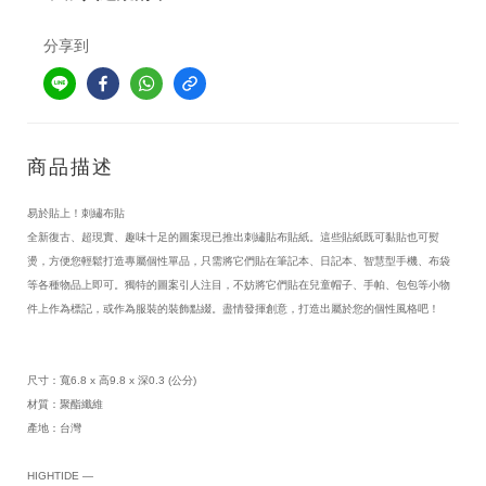
分享到
商品描述
易於貼上！刺繡布貼
全新復古、超現實、趣味十足的圖案現已推出刺繡貼布貼紙。這些貼紙既可黏貼也可熨
燙，方便您輕鬆打造專屬個性單品，只需將它們貼在筆記本、日記本、智慧型手機、布袋
等各種物品上即可。獨特的圖案引人注目，不妨將它們貼在兒童帽子、手帕、包包等小物
件上作為標記，或作為服裝的裝飾點綴。盡情發揮創意，打造出屬於您的個性風格吧！
尺寸：寬6.8 x 高9.8 x 深0.3 (公分)
材質：聚酯纖維
產地：台灣
HIGHTIDE —