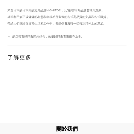
來自日本的日本高級文具品牌HIGHITDE，以“滿潮”作為品牌名稱與意象，
期望利用旗下以滿滿的心意和幸福感所製造的各式高品質的文具和各式雜貨，
帶給人們無論在日常生活和工作中，都能像看海時一樣得到精神上的滿足。
△  網店與實體門市同步銷售，數量以門市實際庫存為主。
了解更多
關於我們