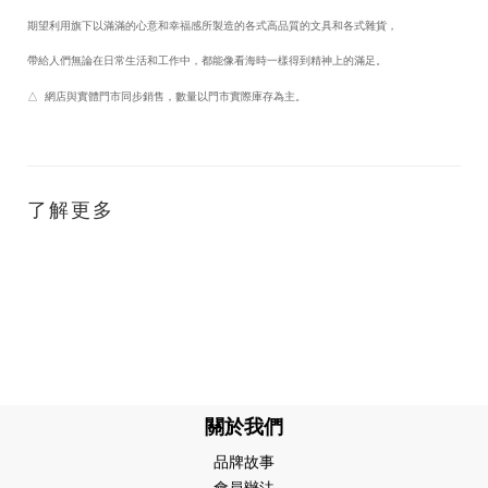
期望利用旗下以滿滿的心意和幸福感所製造的各式高品質的文具和各式雜貨，
帶給人們無論在日常生活和工作中，都能像看海時一樣得到精神上的滿足。
△ 網店與實體門市同步銷售，數量以門市實際庫存為主。
了解更多
關於我們
品牌故事
會員辦法