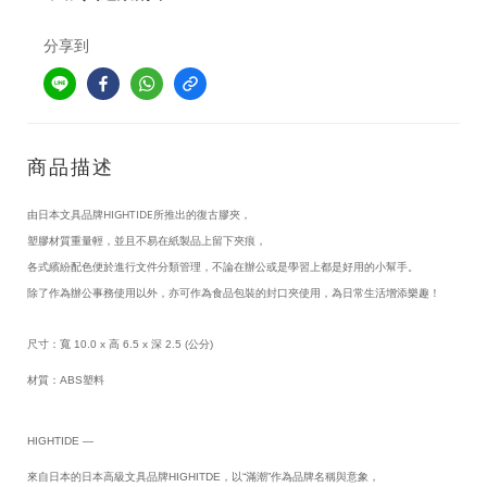
分享到
商品描述
由日本文具品牌HIGHTIDE所推出的復古膠夾，
塑膠材質重量輕，並且不易在紙製品上留下
夾痕，
各式繽紛配色便於進行文件分類管理，不論在辦公或是學習上都是好用的小幫手。
除了作為辦公事務使用以外，亦可作為食品包裝的封口夾使用，為日常生活增添樂趣！
尺寸：寬 10.0 x 高 6.5 x 深 2.5 (公分)
材質：ABS塑料
HIGHTIDE —
來自日本的日本高級文具品牌HIGHITDE，以“滿潮”作為品牌名稱與意象，