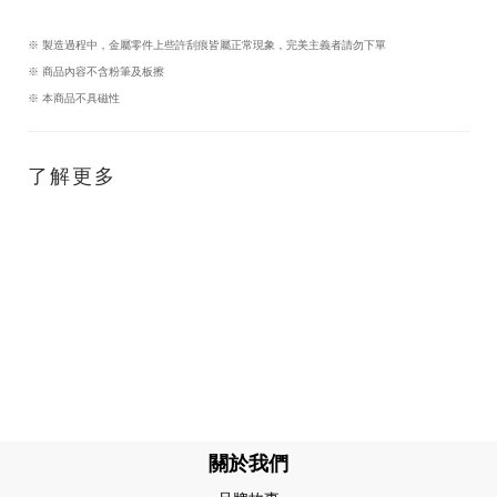
※ 製造過程中，金屬零件上些許刮痕皆屬正常現象，完美主義者請勿下單
※ 商品內容不含粉筆及板擦
※ 本商品不具磁性
了解更多
關於我們