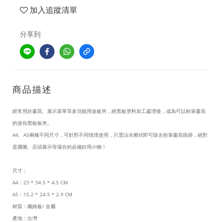
加入追蹤清單
分享到
商品描述
經常用於書寫、展示菜單等多功能用途板夾，
經黑板塗料加工處理後，成為可以粉筆書寫
的迷你黑板板夾
。
A4、A5兩種不同尺寸，可針對不同情境使用，只需
沾水擦拭即可除去
粉筆書寫痕跡，絕對
是擺攤、店頭展示等
場合的必備好用小物！
尺寸：
A4：23 * 34.5 * 4.5 CM
A5：15.2 * 24.5 * 2.9 CM
材質：纖維板/ 金屬
產地：台灣