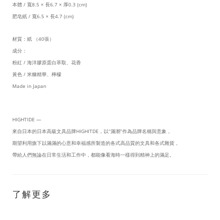
本體
/
寬
8.5 ×
長
6.7 ×
厚
0.3 (cm)
肥皂紙
/
寬
6.5 ×
長
4.7 (cm)
材質：紙
（
40
張）
成分：
粉紅
/
海洋膠原蛋白萃取、花香
黃色
/
米糠精華、檸檬
Made in Japan
HIGHTIDE —
來自日本的日本高級文具品牌
HIGHITDE
，以
“
滿潮
”
作為品牌名稱與意象，
期望利用旗下以滿滿的心意和幸福感所製造的各式高品質的文具和各式雜貨，
帶給人們無論在日常生活和工作中，都能像看海時一樣得到精神上的滿足。
了解更多