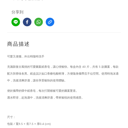
分享到
商品描述
可愛又便攜，外出時隨時洗手
充滿新復古風情的可愛圖案紙香皂，讓心情愉快。每盒內含
40
片，共有
5
款圖案，每款
配方與香味各異。紙盒設計如口香糖包般輕薄，方便隨身攜帶且不佔空間。使用時泡沫適
中，洗後清爽舒適，讓你享受愉快的使用體驗。
便於攜帶的懷中紙香皂，每次打開都被可愛的圖案驚喜。
遇水即溶，起泡適中，洗後清爽舒適，帶來愉悅的使用感受。
尺寸：
包裝
/
寬
9.5 ×
長
7.5 ×
厚
0.4 (cm)