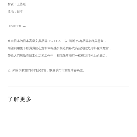
材質：玉婆紙
產地：日本
HIGHTIDE —
來自日本的日本高級文具品牌HIGHITDE，以“滿潮”作為品牌名稱與意象，
期望利用旗下以滿滿的心意和幸福感所製造的各式高品質的文具和各式雜貨，
帶給人們無論在日常生活和工作中，都能像看海時一樣得到精神上的滿足。
△ 網店與實體門市同步銷售，數量以門市實際庫存為主。
了解更多