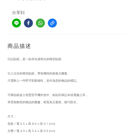
分享到
商品描述
日記貼紙，是一款存在感突出的模切貼紙
引人注目的模切貼紙，帶有獨特的新復古圖案。
只需附上一件即可彰顯個性，並作為您的物品的標記。
可將貼紙放入智慧型手機外殼中、粘貼到筆記本或電腦上等，
享受裝飾您的物品的樂趣，材質為玉婆紙，耐污防水。
尺寸：
包裝 / 寬 6.5 x 高 8.0 x 深 0.1 (cm)
主體 / 寬 4.9 x 高 5.4 x 深 0.0 (cm)