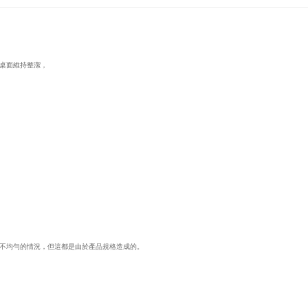
桌面維持整潔，
不均勻的情況，但這都是由於產品規格造成的。