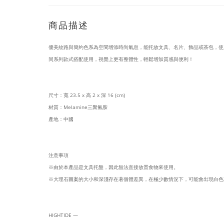
商品描述
優美紋路與簡約色系為空間增添時尚氣息，能托放文具、名片、飾品或茶包，使
同系列款式搭配使用，視覺上更有整體性，輕鬆增加質感與便利！
尺寸：寬 23.5 x 高 2 x 深 16 (cm)
材質：Melamine三聚氰胺
產地：中國
注意事項
※由於本產品是文具托盤，因此無法直接放置食物來使用。
※大理石圖案的大小和深淺存在著個體差異，在極少數情況下，可能會出現白色
HIGHTIDE —