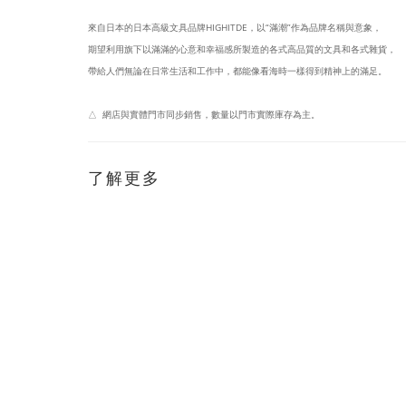
來自日本的日本高級文具品牌HIGHITDE，以“滿潮”作為品牌名稱與意象，
期望利用旗下以滿滿的心意和幸福感所製造的各式高品質的文具和各式雜貨，
帶給人們無論在日常生活和工作中，都能像看海時一樣得到精神上的滿足。
△ 網店與實體門市同步銷售，數量以門市實際庫存為主。
了解更多