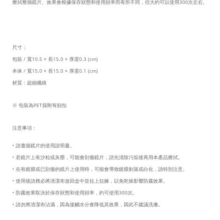
擦拭整個鏡片。效果會根據保存狀態和使用頻率而有所不同，但大約可以使用
300
次左右。
尺寸：
包裝
/
寬
10.5 ×
長
15.0 ×
厚度
0.3 (cm)
本体
/
寬
15.0 ×
長
15.0 ×
厚度
0.1 (cm)
材質：超細纖維
※
包裝為
PET
袋附有鈕扣
注意事項：
• 請遵循鏡片的使用說明書。
• 若鏡片上有沙粒或灰塵，可能會刮傷鏡片，請先清除污垢後再用本產品擦拭。
• 在有鍍膜或已刮傷的鏡片上使用時，可能會導致鍍膜剝落或白化，請特別注意。
• 使用後請務必將清潔布放回盒中並拉上拉鍊，以免乾燥影響防霧效果。
•
防霧效果取決於保存狀態和使用頻率，約可使用
300
次。
• 請勿將清潔布沾濕，因為接觸水分會降低其效果，因此不建議洗滌。