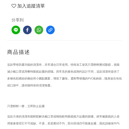
加入追蹤清單
分享到
商品描述
這款帶有防霧功能的清潔布，非常適合日常使用。特殊加工使其只需輕輕擦拭眼鏡，就能
減少戴口罩或用餐時眼鏡起霧的煩惱。與常見的素色或簡約設計不同，這款清潔布提供了
多種色彩繽紛的條紋和小圓點圖案，增添了趣味。還附帶便攜的
PVC
收納袋，隨身放在包包
或口袋中，讓你隨時保持清潔無憂。
只需輕輕一擦，立即防止起霧
這款方便的清潔布能輕鬆解決戴口罩或喝熱飲時眼鏡鏡片起霧的困擾。經常戴眼鏡的人使
用後會發現它不可或缺。不過，若是擦拭不均，部分區域仍可能會起霧，因此請確保均勻