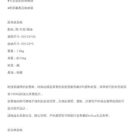
●可安裝於折凳兩側
●附原廠產品收納袋
延伸桌規格
顏色: 黑/卡其/軍綠
展開尺寸: 55*23*39
收納尺寸: 55*23*5
重量：1.8kg
承重：約10kg
材質：鋼
產地：韓國
輕便易攜帶的折疊椅，特殊結構及厚實的高密度聚丙烯(PP)塑料材質，簡單輕巧的外型卻具
有100KG的強大承重能力，
折疊後的輕巧體積不僅利於節省空間，方便於露營、運動、沙灘等戶外場合攜帶使用的可
提式把手設計，
讓無論在居家生活、辦公空間、戶外露營皆可輕鬆打造專屬的InOut生活美學。
折合椅規格