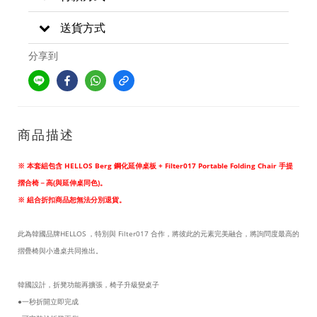
送貨方式
分享到
商品描述
※ 本套組包含 HELLOS Berg 鋼化延伸桌板 + Filter017 Portable Folding Chair 手提
摺合椅－高(與延伸桌同色)。
※ 組合折扣商品恕無法分別退貨。
此為韓國品牌HELLOS ，特別與 Filter017 合作，將彼此的元素完美融合，將詢問度最高的
摺疊椅與小邊桌共同推出。
韓國設計，折凳功能再擴張，椅子升級變桌子
●一秒折開立即完成