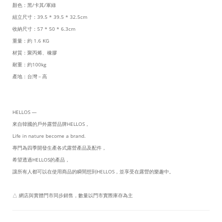
顏色：黑/卡其/軍綠
組立尺寸：39.5 * 39.5 * 32.5cm
收納尺寸：57 * 50 * 6.3cm
重量：約 1.6 KG
材質：聚丙烯、橡膠
耐重：約100kg
產地：台灣－高
HELLOS —
來自韓國的戶外露營品牌HELLOS，
Life in nature become a brand.
專門為四季開發生產各式露營產品及配件，
希望透過HELLOS的產品，
讓所有人都可以在使用商品的瞬間想到HELLOS，並享受在露營的樂趣中。
△ 網店與實體門市同步銷售，數量以門市實際庫存為主