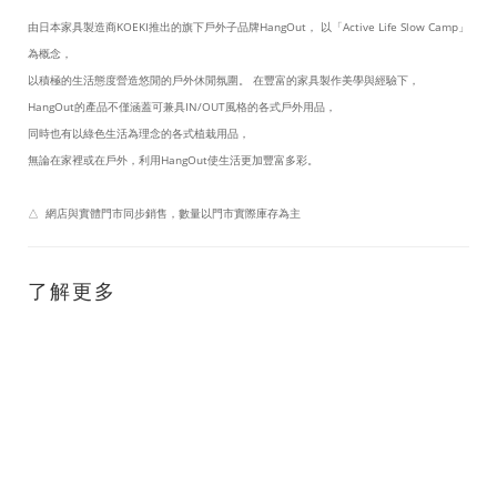
由日本家具製造商KOEKI推出的旗下戶外子品牌HangOut， 以「Active Life Slow Camp」
為概念，
以積極的生活態度營造悠閒的戶外休閒氛圍。 在豐富的家具製作美學與經驗下，
HangOut的產品不僅涵蓋可兼具IN/OUT風格的各式戶外用品，
同時也有以綠色生活為理念的各式植栽用品，
無論在家裡或在戶外，利用HangOut使生活更加豐富多彩。
△ 網店與實體門市同步銷售，數量以門市實際庫存為主
了解更多