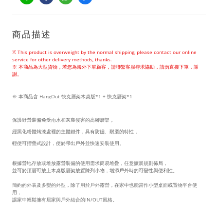
商品描述
※ This product is overweight by the normal shipping, please contact our online
service for other delivery methods, thanks.
※ 本商品為大型貨物，若您為海外下單顧客，請聯繫客服尋求協助，請勿直接下單，謝
謝。
※ 本商品含
HangOut 快克層架木桌版*1 + 快克層架*1
保護野營裝備免受雨水和灰塵侵害的
高腳層架，
經黑化粉體烤漆處裡的主體鐵件，具有防鏽、耐磨的特性，
輕便可摺疊式設計，便於帶出戶外並
快速
安裝
使用
。
根據營地存放或堆放露營裝備的使用需求簡易堆疊，任意擴展規劃佈局，
並可於頂層可放上木桌版層架放置陳列小物，增添戶外時的可變性與便利性。
簡約的外表及多變的外型，除了用於戶外露營，在家中也能當作小型桌面或置物平台使
用，
讓家中輕鬆擁有居家與戶外結合的IN/OUT風格。