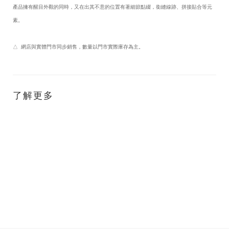
產品擁有醒目外觀的同時，又在出其不意的位置有著細節點綴，銜縫線跡、拼接貼合等元
素。
△ 網店與實體門市同步銷售，數量以門市實際庫存為主。
了解更多