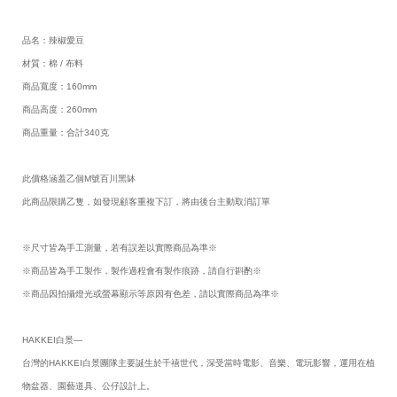
品名：辣椒愛豆
材質：棉 / 布料
商品寬度：160mm
商品高度：260mm
商品重量：合計340克
此價格涵蓋乙個M號百川黑缽
此商品限購乙隻，如發現顧客重複下訂，將由後台主動取消訂單
※尺寸皆為手工測量，若有誤差以實際商品為準※
※商品皆為手工製作，製作過程會有製作痕跡，請自行斟酌※
※商品因拍攝燈光或螢幕顯示等原因有色差，請以實際商品為準※
HAKKEI白景—
台灣的HAKKEI白景團隊主要誕生於千禧世代，深受當時電影、音樂、電玩影響，運用在植
物盆器、園藝道具、公仔設計上。