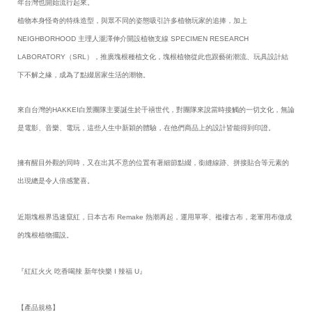
年台灣也開始流行起來。
植物本身怪奇的特殊造型，與眾不同的姿態吸引許多植物玩家的追捧，加上
NEIGHBORHOOD 主理人瀧澤伸介開設植物支線 SPECIMEN RESEARCH
LABORATORY（SRL），推廣塊根種植文化，塊根植物從此也跟藝術潮流、玩具設計結
下不解之緣，成為了點綴居家生活的潮物。
來自台灣的HAKKEI白景團隊主要誕生於千禧世代，對團隊來說當時接觸的一切文化，無論
是電影、音樂、電玩，這些人生中新穎的體驗，在他們商品上的設計皆能得到印證。
擁有醒目外觀的同時，又在出其不意的位置有著細節點綴，銜縫線跡、拼接貼合等元素的
出現總是令人倍感驚喜。
近期塊根界迅速竄紅，日本古布 Remake 熱潮再起，運用單寧、襤褸古布，老軍用布做成
的塊根植物擺設。
『紅紅火火 吃香喝辣 新年快樂 I 辣福 U』
【產品規格】